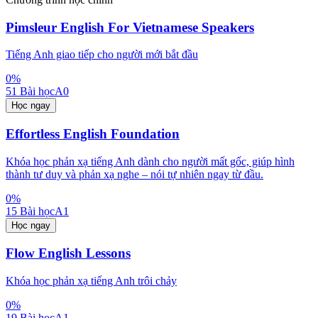
Pimsleur English For Vietnamese Speakers
Tiếng Anh giao tiếp cho người mới bắt đầu
0
%
51
Bài học
A0
Học ngay
Effortless English Foundation
Khóa học phản xạ tiếng Anh dành cho người mất gốc, giúp hình
thành tư duy và phản xạ nghe – nói tự nhiên ngay từ đầu.
0
%
15
Bài học
A1
Học ngay
Flow English Lessons
Khóa học phản xạ tiếng Anh trôi chảy
0
%
19
Bài học
A1