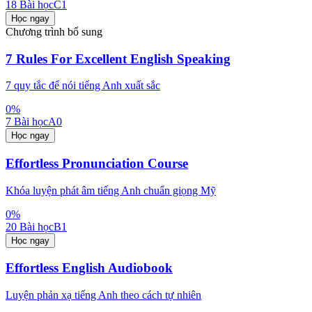
18
Bài học
C1
Học ngay
Chương trình bổ sung
7 Rules For Excellent English Speaking
7 quy tắc để nói tiếng Anh xuất sắc
0
%
7
Bài học
A0
Học ngay
Effortless Pronunciation Course
Khóa luyện phát âm tiếng Anh chuẩn giọng Mỹ
0
%
20
Bài học
B1
Học ngay
Effortless English Audiobook
Luyện phản xạ tiếng Anh theo cách tự nhiên