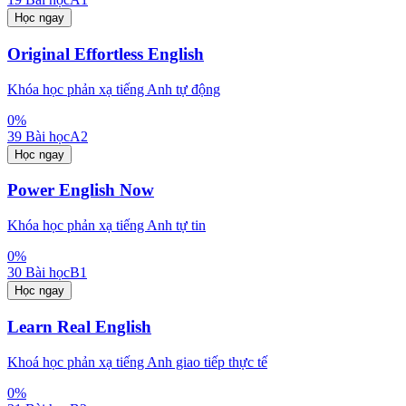
Học ngay
Original Effortless English
Khóa học phản xạ tiếng Anh tự động
0
%
39
Bài học
A2
Học ngay
Power English Now
Khóa học phản xạ tiếng Anh tự tin
0
%
30
Bài học
B1
Học ngay
Learn Real English
Khoá học phản xạ tiếng Anh giao tiếp thực tế
0
%