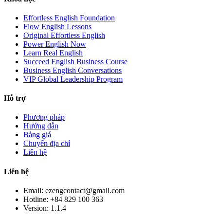
Effortless English Foundation
Flow English Lessons
Original Effortless English
Power English Now
Learn Real English
Succeed English Business Course
Business English Conversations
VIP Global Leadership Program
Hỗ trợ
Phương pháp
Hướng dẫn
Bảng giá
Chuyển địa chỉ
Liên hệ
Liên hệ
Email: ezengcontact@gmail.com
Hotline: +84 829 100 363
Version:
1.1.4