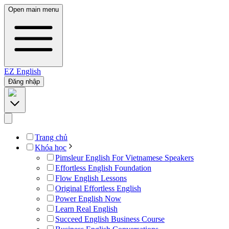
Open main menu
EZ
English
Đăng nhập
Trang chủ
Khóa học
Pimsleur English For Vietnamese Speakers
Effortless English Foundation
Flow English Lessons
Original Effortless English
Power English Now
Learn Real English
Succeed English Business Course