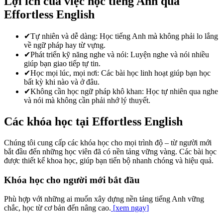
Lợi ích của việc học tiếng Anh qua
Effortless English
✔
Tự nhiên và dễ dàng: Học tiếng Anh mà không phải lo lắng
về ngữ pháp hay từ vựng.
✔
Phát triển kỹ năng nghe và nói: Luyện nghe và nói nhiều
giúp bạn giao tiếp tự tin.
✔
Học mọi lúc, mọi nơi: Các bài học linh hoạt giúp bạn học
bất kỳ khi nào và ở đâu.
✔
Không cần học ngữ pháp khô khan: Học tự nhiên qua nghe
và nói mà không cần phải nhớ lý thuyết.
Các khóa học tại Effortless English
Chúng tôi cung cấp các khóa học cho mọi trình độ – từ người mới
bắt đầu đến những học viên đã có nền tảng vững vàng. Các bài học
được thiết kế khoa học, giúp bạn tiến bộ nhanh chóng và hiệu quả.
Khóa học cho người mới bắt đầu
Phù hợp với những ai muốn xây dựng nền tảng tiếng Anh vững
chắc, học từ cơ bản đến nâng cao.
[
xem ngay
]