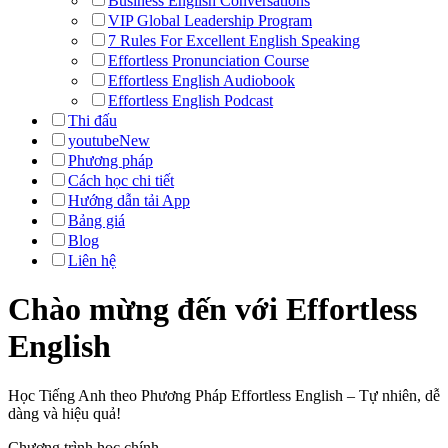
Business English Conversations
VIP Global Leadership Program
7 Rules For Excellent English Speaking
Effortless Pronunciation Course
Effortless English Audiobook
Effortless English Podcast
Thi đấu
youtube
New
Phương pháp
Cách học chi tiết
Hướng dẫn tải App
Bảng giá
Blog
Liên hệ
Chào mừng đến với
Effortless
English
Học Tiếng Anh theo Phương Pháp Effortless English – Tự nhiên, dễ
dàng và hiệu quả!
Chương trình học chính