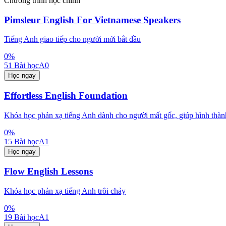
Chương trình học chính
Pimsleur English For Vietnamese Speakers
Tiếng Anh giao tiếp cho người mới bắt đầu
0
%
51
Bài học
A0
Học ngay
Effortless English Foundation
Khóa học phản xạ tiếng Anh dành cho người mất gốc, giúp hình thành
0
%
15
Bài học
A1
Học ngay
Flow English Lessons
Khóa học phản xạ tiếng Anh trôi chảy
0
%
19
Bài học
A1