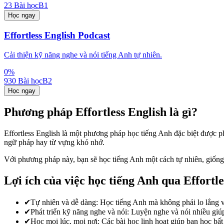
23
Bài học
B1
Học ngay
Effortless English Podcast
Cải thiện kỹ năng nghe và nói tiếng Anh tự nhiên.
0
%
930
Bài học
B2
Học ngay
Phương pháp Effortless English là gì?
Effortless English là một phương pháp học tiếng Anh đặc biệt được p
ngữ pháp hay từ vựng khó nhớ.
Với phương pháp này, bạn sẽ học tiếng Anh một cách tự nhiên, giống 
Lợi ích của việc học tiếng Anh qua Effortle
✔
Tự nhiên và dễ dàng: Học tiếng Anh mà không phải lo lắng 
✔
Phát triển kỹ năng nghe và nói: Luyện nghe và nói nhiều giúp 
✔
Học mọi lúc, mọi nơi: Các bài học linh hoạt giúp bạn học bất