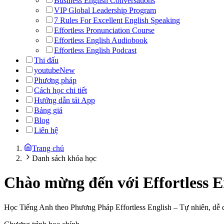
Business English Conversations
VIP Global Leadership Program
7 Rules For Excellent English Speaking
Effortless Pronunciation Course
Effortless English Audiobook
Effortless English Podcast
Thi đấu
youtube
New
Phương pháp
Cách học chi tiết
Hướng dẫn tải App
Bảng giá
Blog
Liên hệ
Trang chủ
Danh sách khóa học
Chào mừng đến với
Effortless E
Học Tiếng Anh theo Phương Pháp Effortless English – Tự nhiên, dễ 