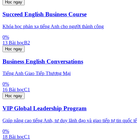
Học ngay
Succeed English Business Course
Khóa học phản xạ tiếng Anh cho người thành công
0
%
13
Bài học
B2
Học ngay
Business English Conversations
Tiếng Anh Giao Tiếp Thương Mại
0
%
16
Bài học
C1
Học ngay
VIP Global Leadership Program
Giúp nâng cao tiếng Anh, tư duy lãnh đạo và giao tiếp tự tin quốc tế
0
%
18
Bài học
C1