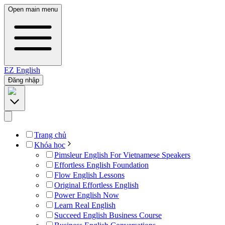
Open main menu
EZ
English
Đăng nhập
Trang chủ
Khóa học
Pimsleur English For Vietnamese Speakers
Effortless English Foundation
Flow English Lessons
Original Effortless English
Power English Now
Learn Real English
Succeed English Business Course