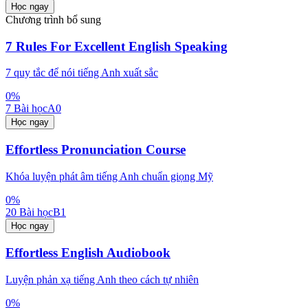
Học ngay
Chương trình bổ sung
7 Rules For Excellent English Speaking
7 quy tắc để nói tiếng Anh xuất sắc
0
%
7
Bài học
A0
Học ngay
Effortless Pronunciation Course
Khóa luyện phát âm tiếng Anh chuẩn giọng Mỹ
0
%
20
Bài học
B1
Học ngay
Effortless English Audiobook
Luyện phản xạ tiếng Anh theo cách tự nhiên
0
%