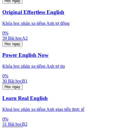
Học ngay
Original Effortless English
Khóa học phản xạ tiếng Anh tự động
0
%
39
Bài học
A2
Học ngay
Power English Now
Khóa học phản xạ tiếng Anh tự tin
0
%
30
Bài học
B1
Học ngay
Learn Real English
Khoá học phản xạ tiếng Anh giao tiếp thực tế
0
%
31
Bài học
B2