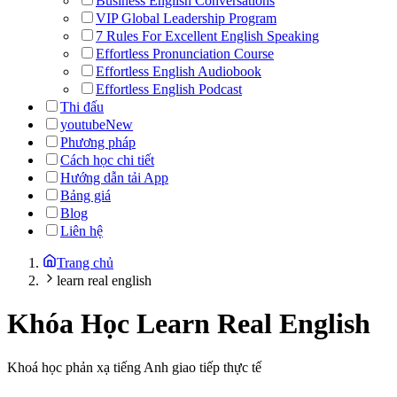
Business English Conversations
VIP Global Leadership Program
7 Rules For Excellent English Speaking
Effortless Pronunciation Course
Effortless English Audiobook
Effortless English Podcast
Thi đấu
youtube
New
Phương pháp
Cách học chi tiết
Hướng dẫn tải App
Bảng giá
Blog
Liên hệ
Trang chủ
learn real english
Khóa Học
Learn Real English
Khoá học phản xạ tiếng Anh giao tiếp thực tế