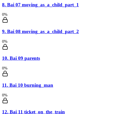
8
.
Bai 07 moving_as_a_child_part_1
0
%
9
.
Bai 08 moving_as_a_child_part_2
0
%
10
.
Bai 09 parents
0
%
11
.
Bai 10 burning_man
0
%
12
.
Bai 11 ticket_on_the_train