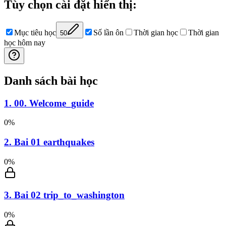
Tùy chọn cài đặt hiển thị
:
Mục tiêu học
Số lần ôn
Thời gian học
Thời gian
50
học hôm nay
Danh sách bài học
1
.
00. Welcome_guide
0
%
2
.
Bai 01 earthquakes
0
%
3
.
Bai 02 trip_to_washington
0
%