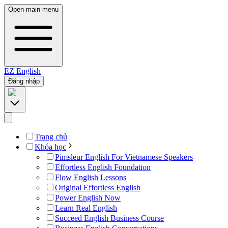
Open main menu
EZ
English
Đăng nhập
Trang chủ
Khóa học
Pimsleur English For Vietnamese Speakers
Effortless English Foundation
Flow English Lessons
Original Effortless English
Power English Now
Learn Real English
Succeed English Business Course