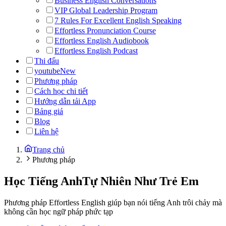
Business English Conversations
VIP Global Leadership Program
7 Rules For Excellent English Speaking
Effortless Pronunciation Course
Effortless English Audiobook
Effortless English Podcast
Thi đấu
youtube
New
Phương pháp
Cách học chi tiết
Hướng dẫn tải App
Bảng giá
Blog
Liên hệ
Trang chủ
Phương pháp
Học Tiếng Anh
Tự Nhiên Như Trẻ Em
Phương pháp Effortless English giúp bạn nói tiếng Anh trôi chảy mà
không cần học ngữ pháp phức tạp