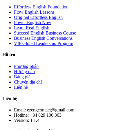
Effortless English Foundation
Flow English Lessons
Original Effortless English
Power English Now
Learn Real English
Succeed English Business Course
Business English Conversations
VIP Global Leadership Program
Hỗ trợ
Phương pháp
Hướng dẫn
Bảng giá
Chuyển địa chỉ
Liên hệ
Liên hệ
Email: ezengcontact@gmail.com
Hotline: +84 829 100 363
Version:
1.1.4