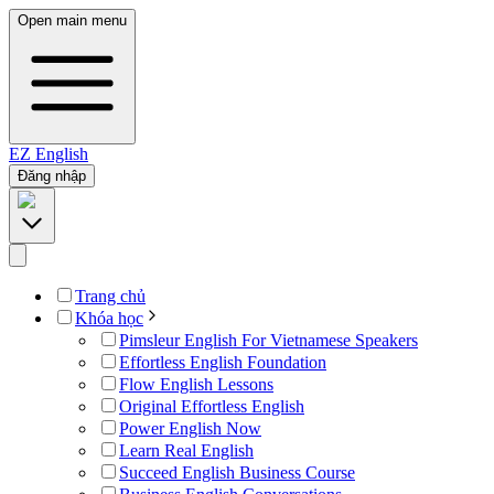
Open main menu
EZ
English
Đăng nhập
Trang chủ
Khóa học
Pimsleur English For Vietnamese Speakers
Effortless English Foundation
Flow English Lessons
Original Effortless English
Power English Now
Learn Real English
Succeed English Business Course