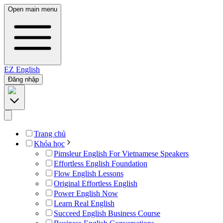
Open main menu
EZ
English
Đăng nhập
Trang chủ
Khóa học
Pimsleur English For Vietnamese Speakers
Effortless English Foundation
Flow English Lessons
Original Effortless English
Power English Now
Learn Real English
Succeed English Business Course