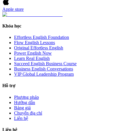
Apple store
Khóa học
Effortless English Foundation
Flow English Lessons
Original Effortless English
Power English Now
Learn Real English
Succeed English Business Course
Business English Conversations
VIP Global Leadership Program
Hỗ trợ
Phương pháp
Hướng dẫn
Bảng giá
Chuyển địa chỉ
Liên hệ
Liên hệ