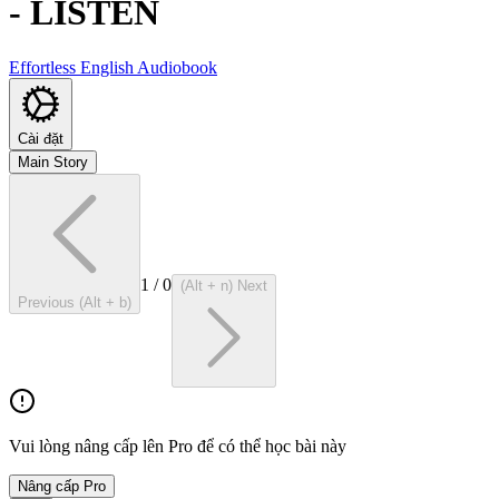
-
LISTEN
Effortless English Audiobook
Cài đặt
Main Story
1
/
0
(Alt + n) Next
Previous (Alt + b)
Vui lòng nâng cấp lên Pro để có thể học bài này
Nâng cấp Pro