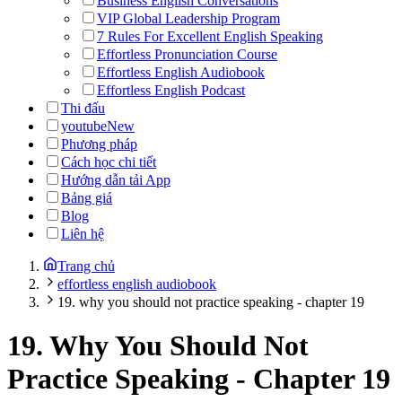
Business English Conversations
VIP Global Leadership Program
7 Rules For Excellent English Speaking
Effortless Pronunciation Course
Effortless English Audiobook
Effortless English Podcast
Thi đấu
youtube
New
Phương pháp
Cách học chi tiết
Hướng dẫn tải App
Bảng giá
Blog
Liên hệ
Trang chủ
effortless english audiobook
19. why you should not practice speaking - chapter 19
19. Why You Should Not
Practice Speaking - Chapter 19