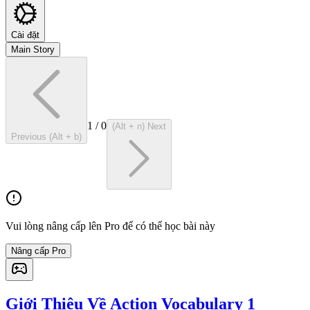
Cài đặt
Main Story
1
/
0
(Alt + n) Next
Previous (Alt + b)
Vui lòng nâng cấp lên Pro để có thể học bài này
Nâng cấp Pro
Giới Thiệu Về Action Vocabulary 1