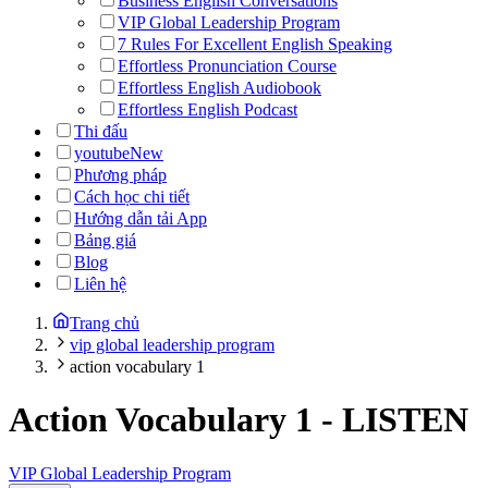
Business English Conversations
VIP Global Leadership Program
7 Rules For Excellent English Speaking
Effortless Pronunciation Course
Effortless English Audiobook
Effortless English Podcast
Thi đấu
youtube
New
Phương pháp
Cách học chi tiết
Hướng dẫn tải App
Bảng giá
Blog
Liên hệ
Trang chủ
vip global leadership program
action vocabulary 1
Action Vocabulary 1
-
LISTEN
VIP Global Leadership Program