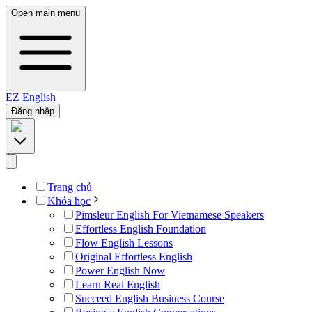
Open main menu
EZ
English
Đăng nhập
Trang chủ
Khóa học
Pimsleur English For Vietnamese Speakers
Effortless English Foundation
Flow English Lessons
Original Effortless English
Power English Now
Learn Real English
Succeed English Business Course