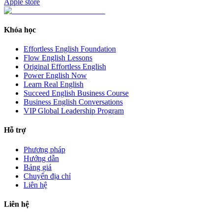
Apple store
Khóa học
Effortless English Foundation
Flow English Lessons
Original Effortless English
Power English Now
Learn Real English
Succeed English Business Course
Business English Conversations
VIP Global Leadership Program
Hỗ trợ
Phương pháp
Hướng dẫn
Bảng giá
Chuyển địa chỉ
Liên hệ
Liên hệ