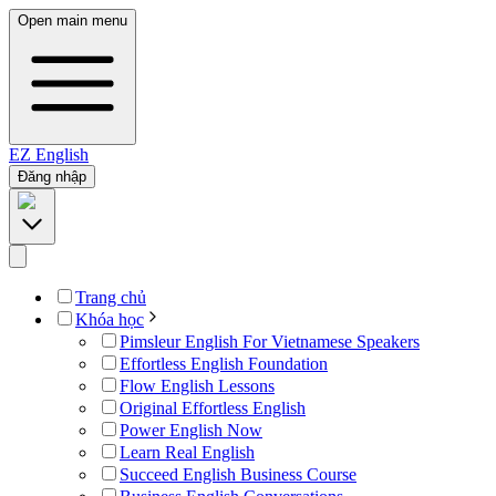
Open main menu
EZ
English
Đăng nhập
Trang chủ
Khóa học
Pimsleur English For Vietnamese Speakers
Effortless English Foundation
Flow English Lessons
Original Effortless English
Power English Now
Learn Real English
Succeed English Business Course