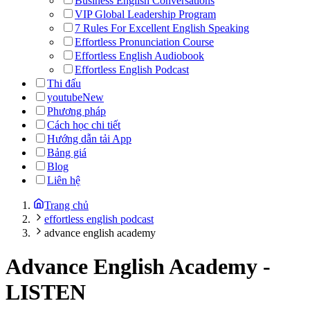
Business English Conversations
VIP Global Leadership Program
7 Rules For Excellent English Speaking
Effortless Pronunciation Course
Effortless English Audiobook
Effortless English Podcast
Thi đấu
youtube
New
Phương pháp
Cách học chi tiết
Hướng dẫn tải App
Bảng giá
Blog
Liên hệ
Trang chủ
effortless english podcast
advance english academy
Advance English Academy
-
LISTEN