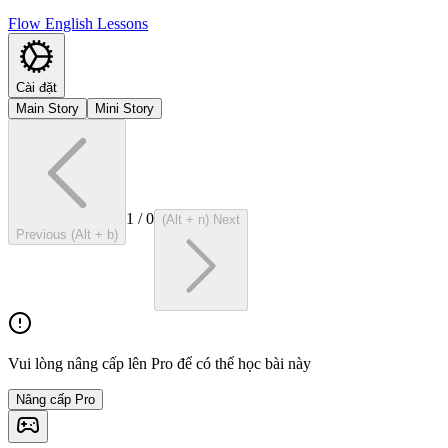
Flow English Lessons
Cài đặt
Main Story
Mini Story
1
/
0
(Alt + n) Next
Previous (Alt + b)
Vui lòng nâng cấp lên Pro để có thể học bài này
Nâng cấp Pro