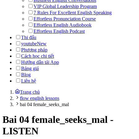
Business English Conversations
VIP Global Leadership Program
7 Rules For Excellent English Speaking
Effortless Pronunciation Course
Effortless English Audiobook
Effortless English Podcast
Thi đấu
youtube
New
Phương pháp
Cách học chi tiết
Hướng dẫn tải App
Bảng giá
Blog
Liên hệ
Trang chủ
flow english lessons
bai 04 female_seeks_mal
Bai 04 female_seeks_mal
-
LISTEN