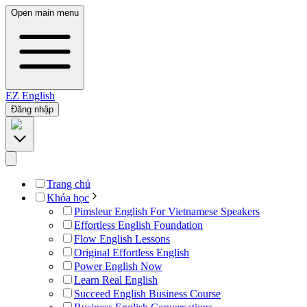
Open main menu
EZ
English
Đăng nhập
Trang chủ
Khóa học
Pimsleur English For Vietnamese Speakers
Effortless English Foundation
Flow English Lessons
Original Effortless English
Power English Now
Learn Real English
Succeed English Business Course