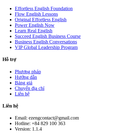
Effortless English Foundation
Flow English Lessons
Original Effortless English
Power English Now
Learn Real English
Succeed English Business Course
Business English Conversations
VIP Global Leadership Program
Hỗ trợ
Phương pháp
Hướng dẫn
Bảng giá
Chuyển địa chỉ
Liên hệ
Liên hệ
Email: ezengcontact@gmail.com
Hotline: +84 829 100 363
Version:
1.1.4