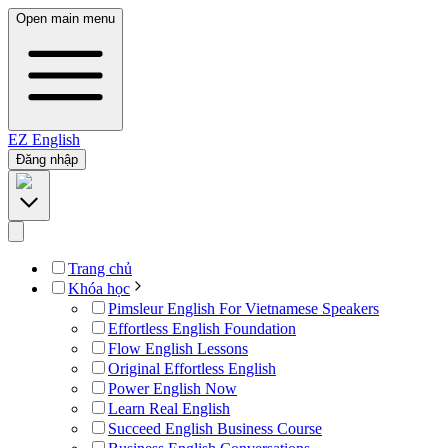
Open main menu
EZ
English
Đăng nhập
Trang chủ
Khóa học
Pimsleur English For Vietnamese Speakers
Effortless English Foundation
Flow English Lessons
Original Effortless English
Power English Now
Learn Real English
Succeed English Business Course