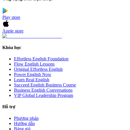
Play store
Apple store
Khóa học
Effortless English Foundation
Flow English Lessons
Original Effortless English
Power English Now
Learn Real English
Succeed English Business Course
Business English Conversations
VIP Global Leadership Program
Hỗ trợ
Phương pháp
Hướng dẫn
Bảng giá