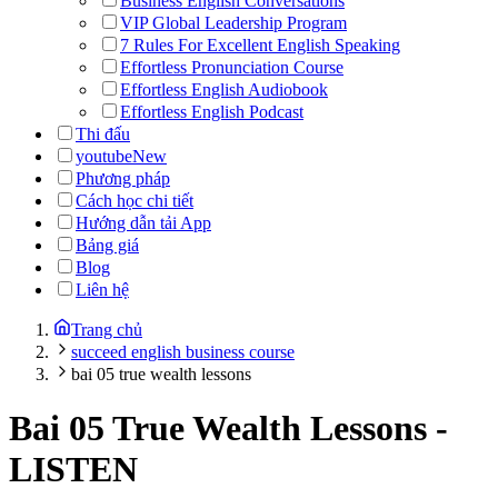
Business English Conversations
VIP Global Leadership Program
7 Rules For Excellent English Speaking
Effortless Pronunciation Course
Effortless English Audiobook
Effortless English Podcast
Thi đấu
youtube
New
Phương pháp
Cách học chi tiết
Hướng dẫn tải App
Bảng giá
Blog
Liên hệ
Trang chủ
succeed english business course
bai 05 true wealth lessons
Bai 05 True Wealth Lessons
-
LISTEN