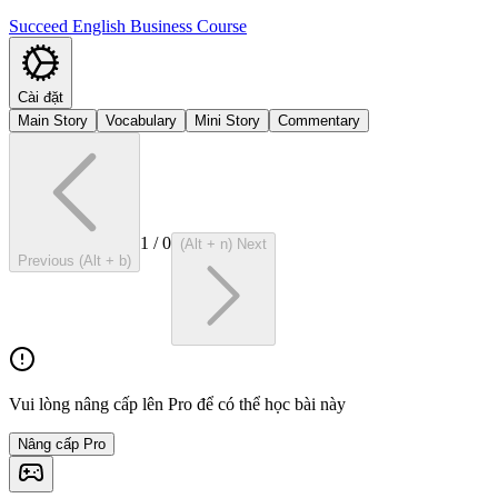
Succeed English Business Course
Cài đặt
Main Story
Vocabulary
Mini Story
Commentary
1
/
0
(Alt + n) Next
Previous (Alt + b)
Vui lòng nâng cấp lên Pro để có thể học bài này
Nâng cấp Pro