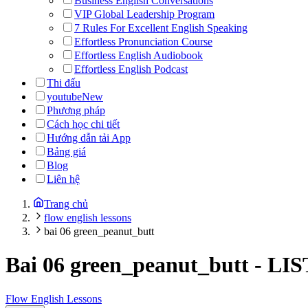
Business English Conversations
VIP Global Leadership Program
7 Rules For Excellent English Speaking
Effortless Pronunciation Course
Effortless English Audiobook
Effortless English Podcast
Thi đấu
youtube
New
Phương pháp
Cách học chi tiết
Hướng dẫn tải App
Bảng giá
Blog
Liên hệ
Trang chủ
flow english lessons
bai 06 green_peanut_butt
Bai 06 green_peanut_butt
-
LIS
Flow English Lessons