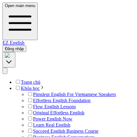
Open main menu
EZ
English
Đăng nhập
Trang chủ
Khóa học
Pimsleur English For Vietnamese Speakers
Effortless English Foundation
Flow English Lessons
Original Effortless English
Power English Now
Learn Real English
Succeed English Business Course