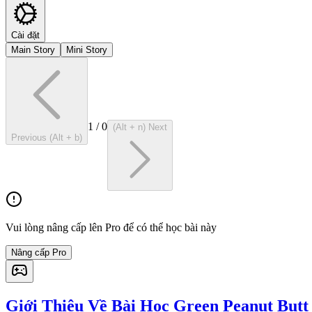
Cài đặt
Main Story
Mini Story
1
/
0
(Alt + n) Next
Previous (Alt + b)
Vui lòng nâng cấp lên Pro để có thể học bài này
Nâng cấp Pro
Giới Thiệu Về Bài Học Green Peanut Butt