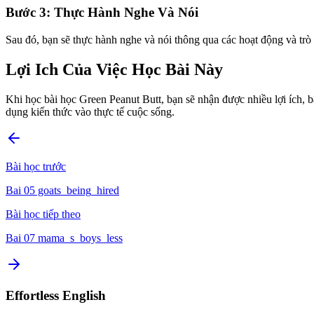
Bước 3: Thực Hành Nghe Và Nói
Sau đó, bạn sẽ thực hành nghe và nói thông qua các hoạt động và trò 
Lợi Ich Của Việc Học Bài Này
Khi học bài học Green Peanut Butt, bạn sẽ nhận được nhiều lợi ích, b
dụng kiến thức vào thực tế cuộc sống.
Bài học trước
Bai 05 goats_being_hired
Bài học tiếp theo
Bai 07 mama_s_boys_less
Effortless English