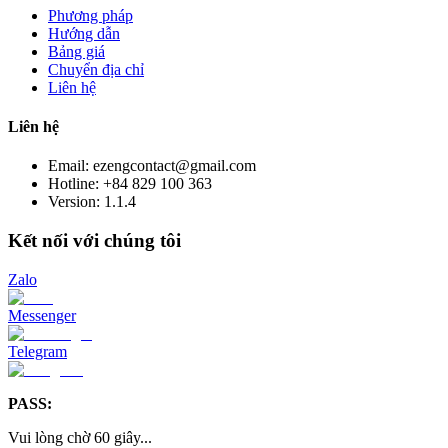
Phương pháp
Hướng dẫn
Bảng giá
Chuyển địa chỉ
Liên hệ
Liên hệ
Email: ezengcontact@gmail.com
Hotline: +84 829 100 363
Version:
1.1.4
Kết nối với chúng tôi
Zalo
Messenger
Telegram
PASS:
Vui lòng chờ
60
giây
...