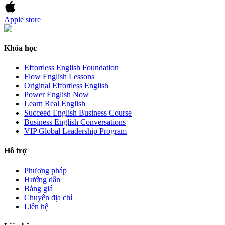
Apple store
Khóa học
Effortless English Foundation
Flow English Lessons
Original Effortless English
Power English Now
Learn Real English
Succeed English Business Course
Business English Conversations
VIP Global Leadership Program
Hỗ trợ
Phương pháp
Hướng dẫn
Bảng giá
Chuyển địa chỉ
Liên hệ