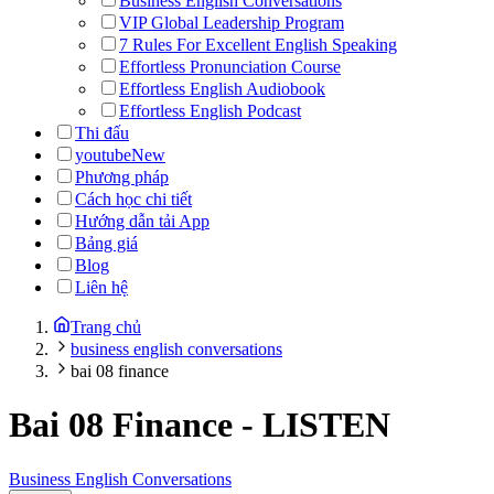
Business English Conversations
VIP Global Leadership Program
7 Rules For Excellent English Speaking
Effortless Pronunciation Course
Effortless English Audiobook
Effortless English Podcast
Thi đấu
youtube
New
Phương pháp
Cách học chi tiết
Hướng dẫn tải App
Bảng giá
Blog
Liên hệ
Trang chủ
business english conversations
bai 08 finance
Bai 08 Finance
-
LISTEN
Business English Conversations