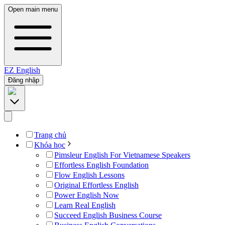
Open main menu
EZ
English
Đăng nhập
Trang chủ
Khóa học
Pimsleur English For Vietnamese Speakers
Effortless English Foundation
Flow English Lessons
Original Effortless English
Power English Now
Learn Real English
Succeed English Business Course