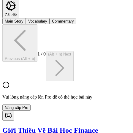
Cài đặt
Main Story
Vocabulary
Commentary
1
/
0
(Alt + n) Next
Previous (Alt + b)
Vui lòng nâng cấp lên Pro để có thể học bài này
Nâng cấp Pro
Giới Thiệu Về Bài Học Finance