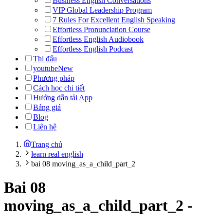
Business English Conversations
VIP Global Leadership Program
7 Rules For Excellent English Speaking
Effortless Pronunciation Course
Effortless English Audiobook
Effortless English Podcast
Thi đấu
youtube
New
Phương pháp
Cách học chi tiết
Hướng dẫn tải App
Bảng giá
Blog
Liên hệ
Trang chủ
learn real english
bai 08 moving_as_a_child_part_2
Bai 08
moving_as_a_child_part_2
-