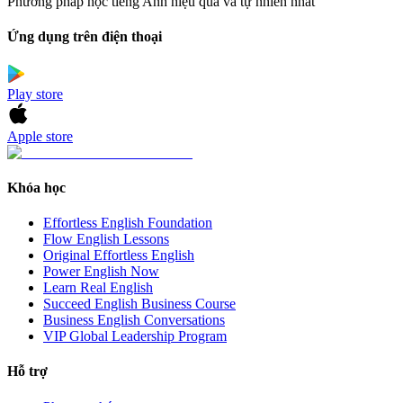
Phương pháp học tiếng Anh hiệu quả và tự nhiên nhất
Ứng dụng trên điện thoại
Play store
Apple store
Khóa học
Effortless English Foundation
Flow English Lessons
Original Effortless English
Power English Now
Learn Real English
Succeed English Business Course
Business English Conversations
VIP Global Leadership Program
Hỗ trợ