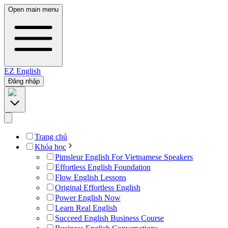
Open main menu
EZ
English
Đăng nhập
Trang chủ
Khóa học
Pimsleur English For Vietnamese Speakers
Effortless English Foundation
Flow English Lessons
Original Effortless English
Power English Now
Learn Real English
Succeed English Business Course