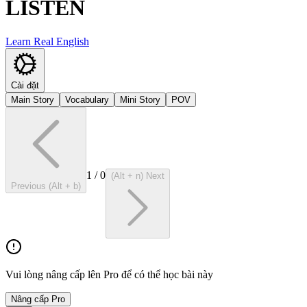
LISTEN
Learn Real English
Cài đặt
Main Story
Vocabulary
Mini Story
POV
1
/
0
(Alt + n) Next
Previous (Alt + b)
Vui lòng nâng cấp lên Pro để có thể học bài này
Nâng cấp Pro