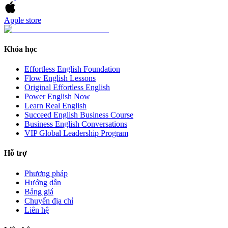
Apple store
Khóa học
Effortless English Foundation
Flow English Lessons
Original Effortless English
Power English Now
Learn Real English
Succeed English Business Course
Business English Conversations
VIP Global Leadership Program
Hỗ trợ
Phương pháp
Hướng dẫn
Bảng giá
Chuyển địa chỉ
Liên hệ