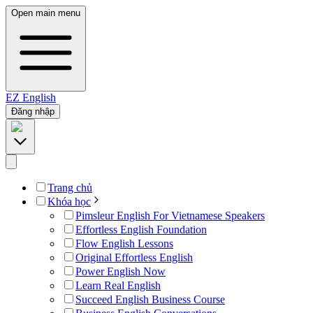
Open main menu
EZ
English
Đăng nhập
Trang chủ
Khóa học
Pimsleur English For Vietnamese Speakers
Effortless English Foundation
Flow English Lessons
Original Effortless English
Power English Now
Learn Real English
Succeed English Business Course