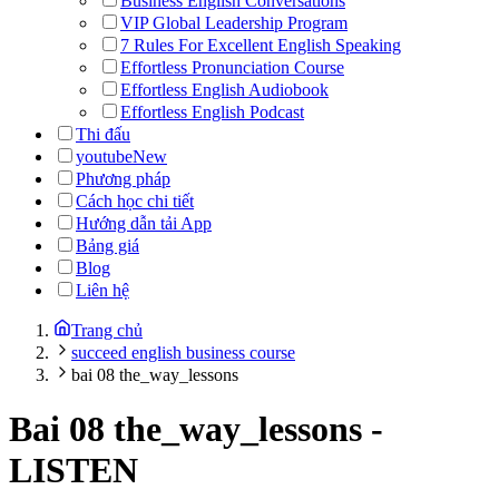
Business English Conversations
VIP Global Leadership Program
7 Rules For Excellent English Speaking
Effortless Pronunciation Course
Effortless English Audiobook
Effortless English Podcast
Thi đấu
youtube
New
Phương pháp
Cách học chi tiết
Hướng dẫn tải App
Bảng giá
Blog
Liên hệ
Trang chủ
succeed english business course
bai 08 the_way_lessons
Bai 08 the_way_lessons
-
LISTEN