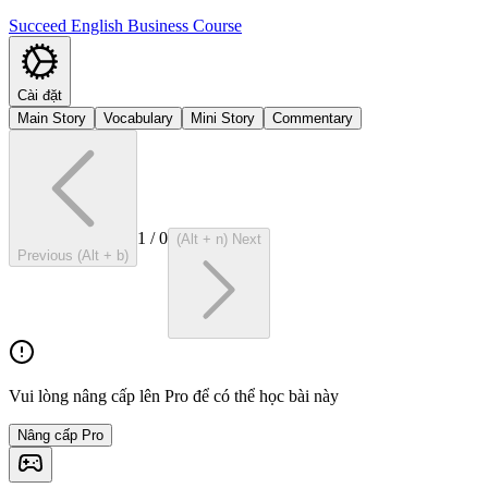
Succeed English Business Course
Cài đặt
Main Story
Vocabulary
Mini Story
Commentary
1
/
0
(Alt + n) Next
Previous (Alt + b)
Vui lòng nâng cấp lên Pro để có thể học bài này
Nâng cấp Pro