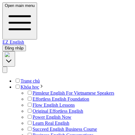
Open main menu
EZ
English
Đăng nhập
Trang chủ
Khóa học
Pimsleur English For Vietnamese Speakers
Effortless English Foundation
Flow English Lessons
Original Effortless English
Power English Now
Learn Real English
Succeed English Business Course