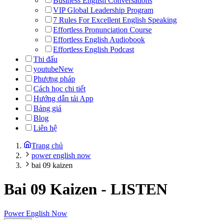
Business English Conversations
VIP Global Leadership Program
7 Rules For Excellent English Speaking
Effortless Pronunciation Course
Effortless English Audiobook
Effortless English Podcast
Thi đấu
youtube
New
Phương pháp
Cách học chi tiết
Hướng dẫn tải App
Bảng giá
Blog
Liên hệ
Trang chủ
power english now
bai 09 kaizen
Bai 09 Kaizen
-
LISTEN
Power English Now