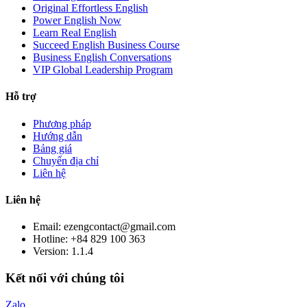
Original Effortless English
Power English Now
Learn Real English
Succeed English Business Course
Business English Conversations
VIP Global Leadership Program
Hỗ trợ
Phương pháp
Hướng dẫn
Bảng giá
Chuyển địa chỉ
Liên hệ
Liên hệ
Email: ezengcontact@gmail.com
Hotline: +84 829 100 363
Version:
1.1.4
Kết nối với chúng tôi
Zalo