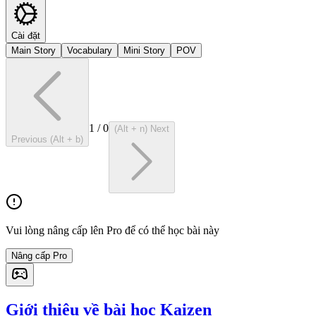
Cài đặt
Main Story
Vocabulary
Mini Story
POV
1
/
0
(Alt + n) Next
Previous (Alt + b)
Vui lòng nâng cấp lên Pro để có thể học bài này
Nâng cấp Pro
Giới thiệu về bài học Kaizen