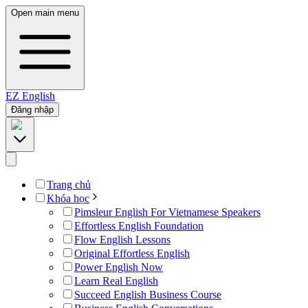
Open main menu
EZ
English
Đăng nhập
Trang chủ
Khóa học
Pimsleur English For Vietnamese Speakers
Effortless English Foundation
Flow English Lessons
Original Effortless English
Power English Now
Learn Real English
Succeed English Business Course