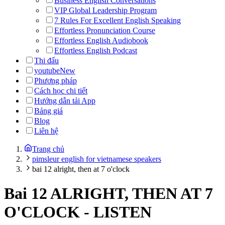
Business English Conversations
VIP Global Leadership Program
7 Rules For Excellent English Speaking
Effortless Pronunciation Course
Effortless English Audiobook
Effortless English Podcast
Thi đấu
youtube
New
Phương pháp
Cách học chi tiết
Hướng dẫn tải App
Bảng giá
Blog
Liên hệ
Trang chủ
pimsleur english for vietnamese speakers
bai 12 alright, then at 7 o'clock
Bai 12 ALRIGHT, THEN AT 7
O'CLOCK
-
LISTEN