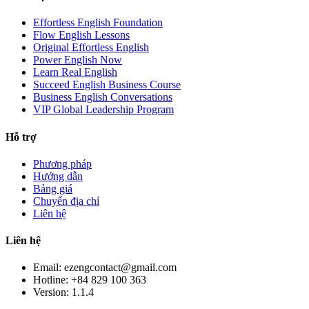
Effortless English Foundation
Flow English Lessons
Original Effortless English
Power English Now
Learn Real English
Succeed English Business Course
Business English Conversations
VIP Global Leadership Program
Hỗ trợ
Phương pháp
Hướng dẫn
Bảng giá
Chuyển địa chỉ
Liên hệ
Liên hệ
Email: ezengcontact@gmail.com
Hotline: +84 829 100 363
Version:
1.1.4