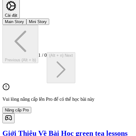
Cài đặt
Main Story
Mini Story
1
/
0
(Alt + n) Next
Previous (Alt + b)
Vui lòng nâng cấp lên Pro để có thể học bài này
Nâng cấp Pro
Giới Thiệu Về Bài Học green tea lessons