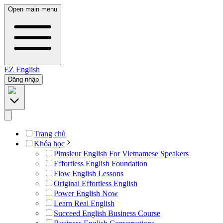
Open main menu
EZ
English
Đăng nhập
Trang chủ
Khóa học
Pimsleur English For Vietnamese Speakers
Effortless English Foundation
Flow English Lessons
Original Effortless English
Power English Now
Learn Real English
Succeed English Business Course