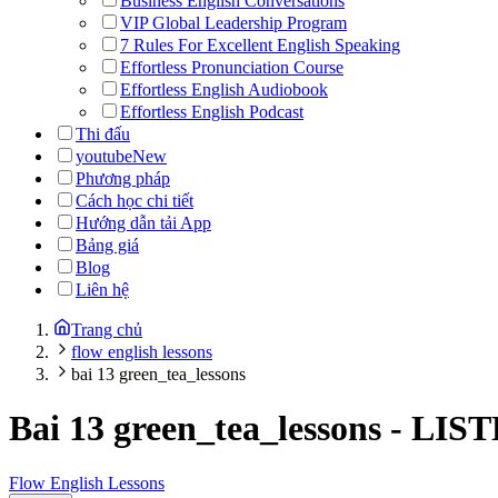
Business English Conversations
VIP Global Leadership Program
7 Rules For Excellent English Speaking
Effortless Pronunciation Course
Effortless English Audiobook
Effortless English Podcast
Thi đấu
youtube
New
Phương pháp
Cách học chi tiết
Hướng dẫn tải App
Bảng giá
Blog
Liên hệ
Trang chủ
flow english lessons
bai 13 green_tea_lessons
Bai 13 green_tea_lessons
-
LIST
Flow English Lessons