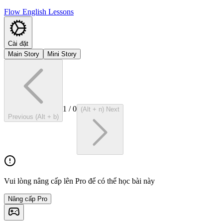
Flow English Lessons
Cài đặt
Main Story
Mini Story
1
/
0
(Alt + n) Next
Previous (Alt + b)
Vui lòng nâng cấp lên Pro để có thể học bài này
Nâng cấp Pro