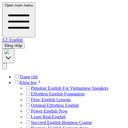
Open main menu
EZ
English
Đăng nhập
Trang chủ
Khóa học
Pimsleur English For Vietnamese Speakers
Effortless English Foundation
Flow English Lessons
Original Effortless English
Power English Now
Learn Real English
Succeed English Business Course