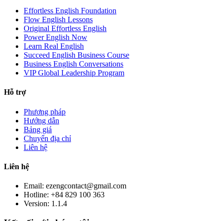
Effortless English Foundation
Flow English Lessons
Original Effortless English
Power English Now
Learn Real English
Succeed English Business Course
Business English Conversations
VIP Global Leadership Program
Hỗ trợ
Phương pháp
Hướng dẫn
Bảng giá
Chuyển địa chỉ
Liên hệ
Liên hệ
Email: ezengcontact@gmail.com
Hotline: +84 829 100 363
Version:
1.1.4