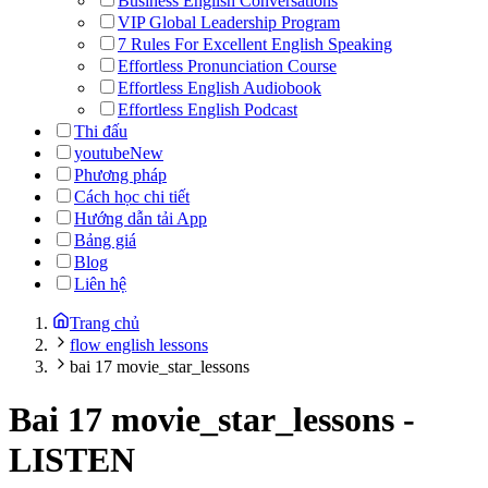
Business English Conversations
VIP Global Leadership Program
7 Rules For Excellent English Speaking
Effortless Pronunciation Course
Effortless English Audiobook
Effortless English Podcast
Thi đấu
youtube
New
Phương pháp
Cách học chi tiết
Hướng dẫn tải App
Bảng giá
Blog
Liên hệ
Trang chủ
flow english lessons
bai 17 movie_star_lessons
Bai 17 movie_star_lessons
-
LISTEN