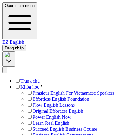
Open main menu
EZ
English
Đăng nhập
Trang chủ
Khóa học
Pimsleur English For Vietnamese Speakers
Effortless English Foundation
Flow English Lessons
Original Effortless English
Power English Now
Learn Real English
Succeed English Business Course