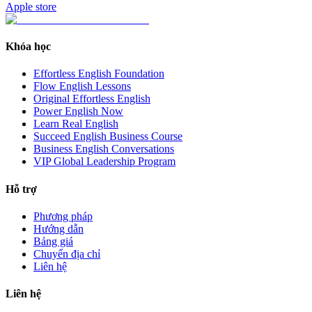
Apple store
Khóa học
Effortless English Foundation
Flow English Lessons
Original Effortless English
Power English Now
Learn Real English
Succeed English Business Course
Business English Conversations
VIP Global Leadership Program
Hỗ trợ
Phương pháp
Hướng dẫn
Bảng giá
Chuyển địa chỉ
Liên hệ
Liên hệ