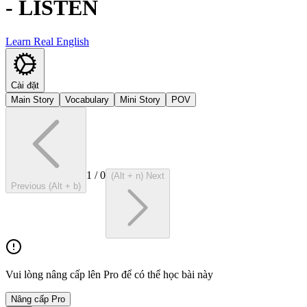
-
LISTEN
Learn Real English
Cài đặt
Main Story
Vocabulary
Mini Story
POV
1
/
0
(Alt + n) Next
Previous (Alt + b)
Vui lòng nâng cấp lên Pro để có thể học bài này
Nâng cấp Pro