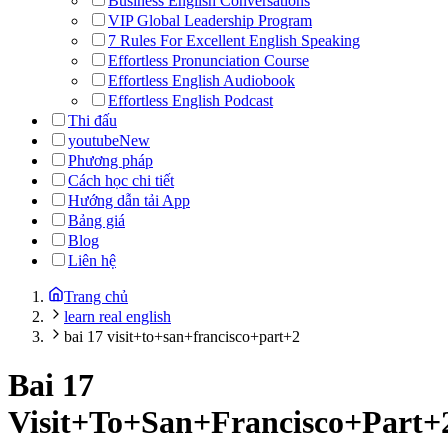
Business English Conversations
VIP Global Leadership Program
7 Rules For Excellent English Speaking
Effortless Pronunciation Course
Effortless English Audiobook
Effortless English Podcast
Thi đấu
youtube
New
Phương pháp
Cách học chi tiết
Hướng dẫn tải App
Bảng giá
Blog
Liên hệ
Trang chủ
learn real english
bai 17 visit+to+san+francisco+part+2
Bai 17
Visit+To+San+Francisco+Part+