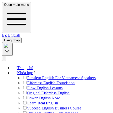
Open main menu
EZ
English
Đăng nhập
Trang chủ
Khóa học
Pimsleur English For Vietnamese Speakers
Effortless English Foundation
Flow English Lessons
Original Effortless English
Power English Now
Learn Real English
Succeed English Business Course