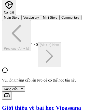
Cài đặt
Main Story
Vocabulary
Mini Story
Commentary
1
/
0
(Alt + n) Next
Previous (Alt + b)
Vui lòng nâng cấp lên Pro để có thể học bài này
Nâng cấp Pro
Giới thiệu về bài học Vipassana