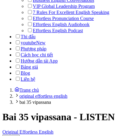
Business English Conversations
VIP Global Leadership Program
7 Rules For Excellent English Speaking
Effortless Pronunciation Course
Effortless English Audiobook
Effortless English Podcast
Thi đấu
youtube
New
Phương pháp
Cách học chi tiết
Hướng dẫn tải App
Bảng giá
Blog
Liên hệ
Trang chủ
original effortless english
bai 35 vipassana
Bai 35 vipassana
-
LISTEN
Original Effortless English