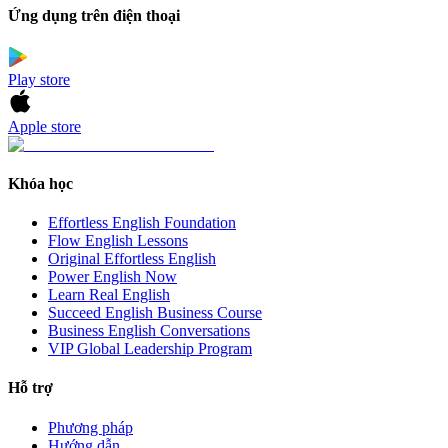
Ứng dụng trên điện thoại
Play store
Apple store
Khóa học
Effortless English Foundation
Flow English Lessons
Original Effortless English
Power English Now
Learn Real English
Succeed English Business Course
Business English Conversations
VIP Global Leadership Program
Hỗ trợ
Phương pháp
Hướng dẫn