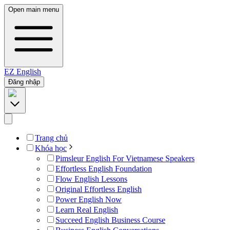
Open main menu
EZ
English
Đăng nhập
Trang chủ
Khóa học
Pimsleur English For Vietnamese Speakers
Effortless English Foundation
Flow English Lessons
Original Effortless English
Power English Now
Learn Real English
Succeed English Business Course