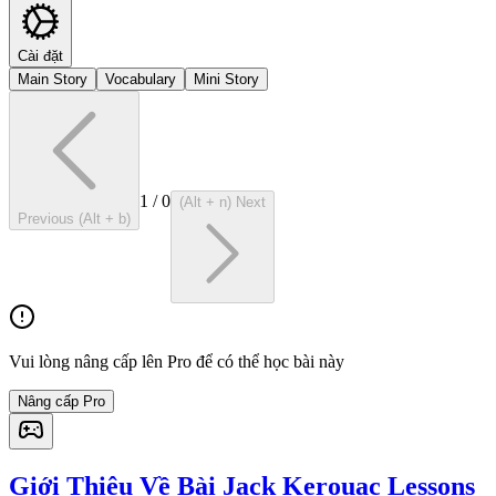
Cài đặt
Main Story
Vocabulary
Mini Story
1
/
0
(Alt + n) Next
Previous (Alt + b)
Vui lòng nâng cấp lên Pro để có thể học bài này
Nâng cấp Pro
Giới Thiệu Về Bài Jack Kerouac Lessons