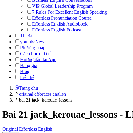
Business English Conversations
VIP Global Leadership Program
7 Rules For Excellent English Speaking
Effortless Pronunciation Course
Effortless English Audiobook
Effortless English Podcast
Thi đấu
youtube
New
Phương pháp
Cách học chi tiết
Hướng dẫn tải App
Bảng giá
Blog
Liên hệ
Trang chủ
original effortless english
bai 21 jack_kerouac_lessons
Bai 21 jack_kerouac_lessons
-
L
Original Effortless English