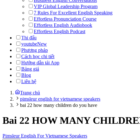
Business English Conversations
VIP Global Leadership Program
7 Rules For Excellent English Speaking
Effortless Pronunciation Course
Effortless English Audiobook
Effortless English Podcast
Thi đấu
youtube
New
Phương pháp
Cách học chi tiết
Hướng dẫn tải App
Bảng giá
Blog
Liên hệ
Trang chủ
pimsleur english for vietnamese speakers
bai 22 how many children do you have
Bai 22 HOW MANY CHILDR
Pimsleur English For Vietnamese Speakers