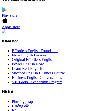
Play store
Apple store
Khóa học
Effortless English Foundation
Flow English Lessons
Original Effortless English
Power English Now
Learn Real English
Succeed English Business Course
Business English Conversations
VIP Global Leadership Program
Hỗ trợ
Phương pháp
Hướng dẫn
Bảng giá