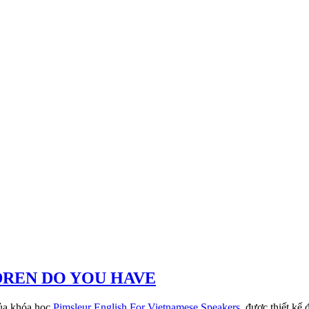
ILDREN DO YOU HAVE
a khóa học
Pimsleur English For Vietnamese Speakers
, được thiết kế