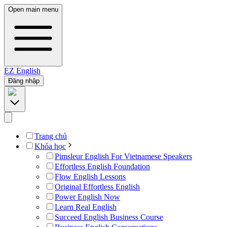
Open main menu
EZ
English
Đăng nhập
Trang chủ
Khóa học
Pimsleur English For Vietnamese Speakers
Effortless English Foundation
Flow English Lessons
Original Effortless English
Power English Now
Learn Real English
Succeed English Business Course