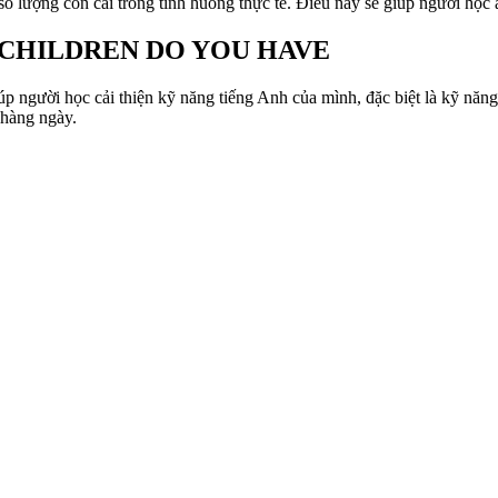
số lượng con cái trong tình huống thực tế. Điều này sẽ giúp người học
ANY CHILDREN DO YOU HAVE
c cải thiện kỹ năng tiếng Anh của mình, đặc biệt là kỹ năng giao 
 hàng ngày.