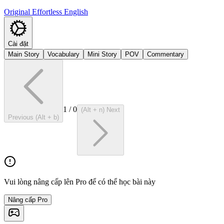
Original Effortless English
Cài đặt
Main Story
Vocabulary
Mini Story
POV
Commentary
1
/
0
(Alt + n) Next
Previous (Alt + b)
Vui lòng nâng cấp lên Pro để có thể học bài này
Nâng cấp Pro