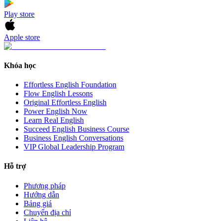
Play store
Apple store
Khóa học
Effortless English Foundation
Flow English Lessons
Original Effortless English
Power English Now
Learn Real English
Succeed English Business Course
Business English Conversations
VIP Global Leadership Program
Hỗ trợ
Phương pháp
Hướng dẫn
Bảng giá
Chuyển địa chỉ