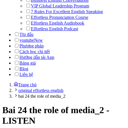
Business English Conversations
VIP Global Leadership Program
7 Rules For Excellent English Speaking
Effortless Pronunciation Course
Effortless English Audiobook
Effortless English Podcast
Thi đấu
youtube
New
Phương pháp
Cách học chi tiết
Hướng dẫn tải App
Bảng giá
Blog
Liên hệ
Trang chủ
original effortless english
bai 24 the role of media_2
Bai 24 the role of media_2
-
LISTEN