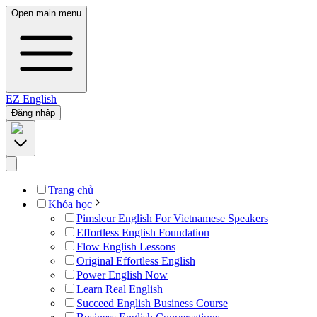
Open main menu
EZ
English
Đăng nhập
Trang chủ
Khóa học
Pimsleur English For Vietnamese Speakers
Effortless English Foundation
Flow English Lessons
Original Effortless English
Power English Now
Learn Real English
Succeed English Business Course