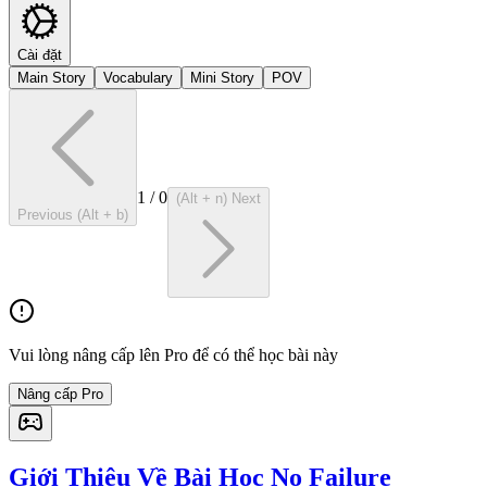
Cài đặt
Main Story
Vocabulary
Mini Story
POV
1
/
0
(Alt + n) Next
Previous (Alt + b)
Vui lòng nâng cấp lên Pro để có thể học bài này
Nâng cấp Pro
Giới Thiệu Về Bài Học No Failure