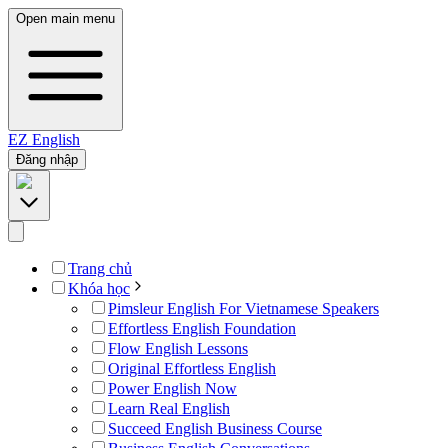
Open main menu
EZ
English
Đăng nhập
Trang chủ
Khóa học
Pimsleur English For Vietnamese Speakers
Effortless English Foundation
Flow English Lessons
Original Effortless English
Power English Now
Learn Real English
Succeed English Business Course