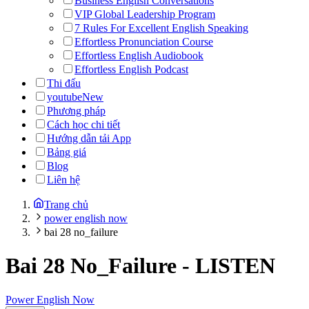
Business English Conversations
VIP Global Leadership Program
7 Rules For Excellent English Speaking
Effortless Pronunciation Course
Effortless English Audiobook
Effortless English Podcast
Thi đấu
youtube
New
Phương pháp
Cách học chi tiết
Hướng dẫn tải App
Bảng giá
Blog
Liên hệ
Trang chủ
power english now
bai 28 no_failure
Bai 28 No_Failure
-
LISTEN
Power English Now