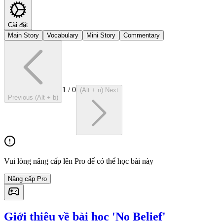
Cài đặt
Main Story
Vocabulary
Mini Story
Commentary
1
/
0
(Alt + n) Next
Previous (Alt + b)
Vui lòng nâng cấp lên Pro để có thể học bài này
Nâng cấp Pro
Giới thiệu về bài học 'No Belief'