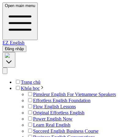
Open main menu
EZ
English
Đăng nhập
Trang chủ
Khóa học
Pimsleur English For Vietnamese Speakers
Effortless English Foundation
Flow English Lessons
Original Effortless English
Power English Now
Learn Real English
Succeed English Business Course