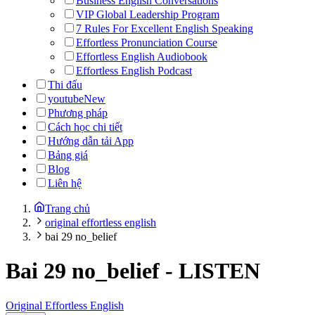
Business English Conversations
VIP Global Leadership Program
7 Rules For Excellent English Speaking
Effortless Pronunciation Course
Effortless English Audiobook
Effortless English Podcast
Thi đấu
youtube
New
Phương pháp
Cách học chi tiết
Hướng dẫn tải App
Bảng giá
Blog
Liên hệ
Trang chủ
original effortless english
bai 29 no_belief
Bai 29 no_belief
-
LISTEN
Original Effortless English