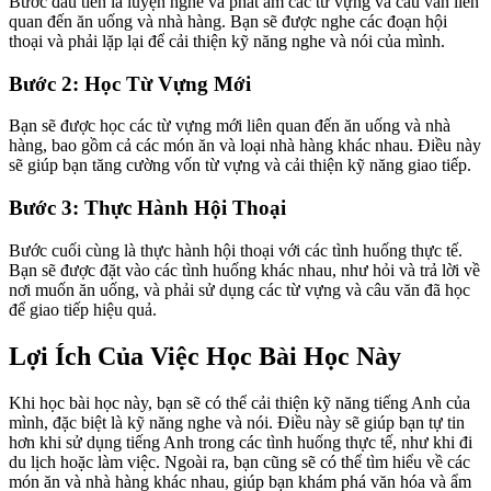
Bước đầu tiên là luyện nghe và phát âm các từ vựng và câu văn liên
quan đến ăn uống và nhà hàng. Bạn sẽ được nghe các đoạn hội
thoại và phải lặp lại để cải thiện kỹ năng nghe và nói của mình.
Bước 2: Học Từ Vựng Mới
Bạn sẽ được học các từ vựng mới liên quan đến ăn uống và nhà
hàng, bao gồm cả các món ăn và loại nhà hàng khác nhau. Điều này
sẽ giúp bạn tăng cường vốn từ vựng và cải thiện kỹ năng giao tiếp.
Bước 3: Thực Hành Hội Thoại
Bước cuối cùng là thực hành hội thoại với các tình huống thực tế.
Bạn sẽ được đặt vào các tình huống khác nhau, như hỏi và trả lời về
nơi muốn ăn uống, và phải sử dụng các từ vựng và câu văn đã học
để giao tiếp hiệu quả.
Lợi Ích Của Việc Học Bài Học Này
Khi học bài học này, bạn sẽ có thể cải thiện kỹ năng tiếng Anh của
mình, đặc biệt là kỹ năng nghe và nói. Điều này sẽ giúp bạn tự tin
hơn khi sử dụng tiếng Anh trong các tình huống thực tế, như khi đi
du lịch hoặc làm việc. Ngoài ra, bạn cũng sẽ có thể tìm hiểu về các
món ăn và nhà hàng khác nhau, giúp bạn khám phá văn hóa và ẩm