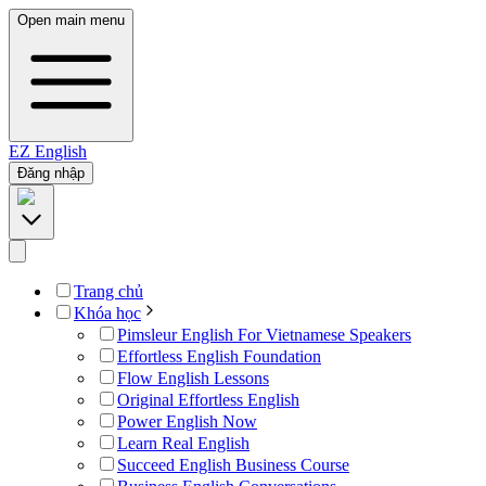
Open main menu
EZ
English
Đăng nhập
Trang chủ
Khóa học
Pimsleur English For Vietnamese Speakers
Effortless English Foundation
Flow English Lessons
Original Effortless English
Power English Now
Learn Real English
Succeed English Business Course