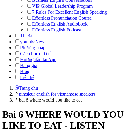
Business English Conversations
VIP Global Leadership Program
7 Rules For Excellent English Speaking
Effortless Pronunciation Course
Effortless English Audiobook
Effortless English Podcast
Thi đấu
youtube
New
Phương pháp
Cách học chi tiết
Hướng dẫn tải App
Bảng giá
Blog
Liên hệ
Trang chủ
pimsleur english for vietnamese speakers
bai 6 where would you like to eat
Bai 6 WHERE WOULD YOU
LIKE TO EAT
-
LISTEN