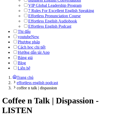
Business English Conversations
VIP Global Leadership Program
7 Rules For Excellent English Speaking
Effortless Pronunciation Course
Effortless English Audiobook
Effortless English Podcast
Thi đấu
youtube
New
Phương pháp
Cách học chi tiết
Hướng dẫn tải App
Bảng giá
Blog
Liên hệ
Trang chủ
effortless english podcast
coffee n talk | dispassion
Coffee n Talk | Dispassion
-
LISTEN