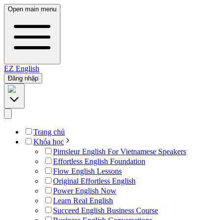
Open main menu
EZ
English
Đăng nhập
Trang chủ
Khóa học
Pimsleur English For Vietnamese Speakers
Effortless English Foundation
Flow English Lessons
Original Effortless English
Power English Now
Learn Real English
Succeed English Business Course