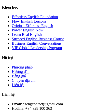
Khóa học
Effortless English Foundation
Flow English Lessons
Original Effortless English
Power English Now
Learn Real English
Succeed English Business Course
Business English Conversations
VIP Global Leadership Program
Hỗ trợ
Phương pháp
Hướng dẫn
Bảng giá
Chuyển địa chỉ
Liên hệ
Liên hệ
Email: ezengcontact@gmail.com
Hotline: +84 829 100 363