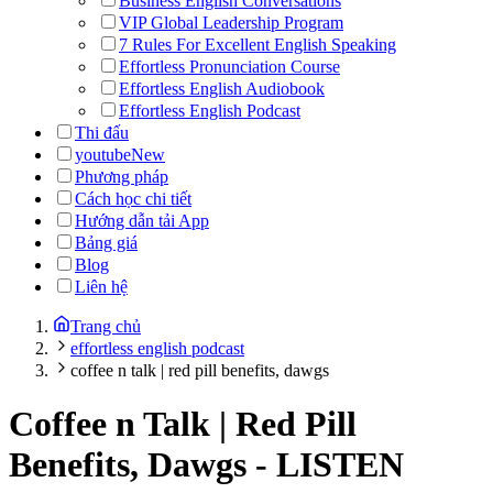
Business English Conversations
VIP Global Leadership Program
7 Rules For Excellent English Speaking
Effortless Pronunciation Course
Effortless English Audiobook
Effortless English Podcast
Thi đấu
youtube
New
Phương pháp
Cách học chi tiết
Hướng dẫn tải App
Bảng giá
Blog
Liên hệ
Trang chủ
effortless english podcast
coffee n talk | red pill benefits, dawgs
Coffee n Talk | Red Pill
Benefits, Dawgs
-
LISTEN