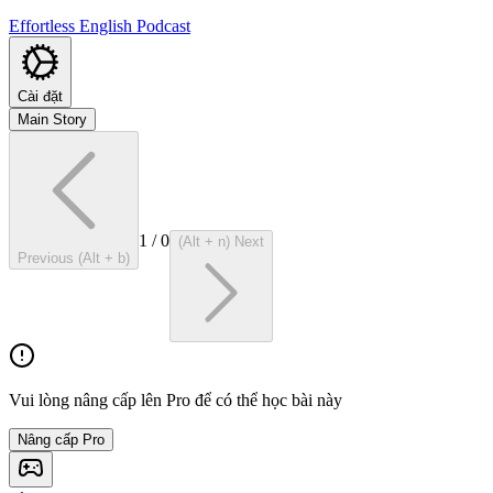
Effortless English Podcast
Cài đặt
Main Story
1
/
0
(Alt + n) Next
Previous (Alt + b)
Vui lòng nâng cấp lên Pro để có thể học bài này
Nâng cấp Pro