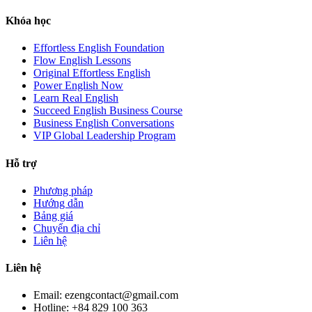
Khóa học
Effortless English Foundation
Flow English Lessons
Original Effortless English
Power English Now
Learn Real English
Succeed English Business Course
Business English Conversations
VIP Global Leadership Program
Hỗ trợ
Phương pháp
Hướng dẫn
Bảng giá
Chuyển địa chỉ
Liên hệ
Liên hệ
Email: ezengcontact@gmail.com
Hotline: +84 829 100 363