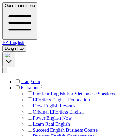
Open main menu
EZ
English
Đăng nhập
Trang chủ
Khóa học
Pimsleur English For Vietnamese Speakers
Effortless English Foundation
Flow English Lessons
Original Effortless English
Power English Now
Learn Real English
Succeed English Business Course