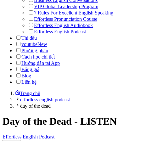
Business English Conversations
VIP Global Leadership Program
7 Rules For Excellent English Speaking
Effortless Pronunciation Course
Effortless English Audiobook
Effortless English Podcast
Thi đấu
youtube
New
Phương pháp
Cách học chi tiết
Hướng dẫn tải App
Bảng giá
Blog
Liên hệ
Trang chủ
effortless english podcast
day of the dead
Day of the Dead
-
LISTEN
Effortless English Podcast