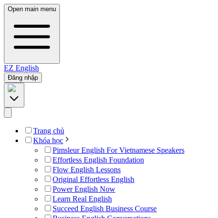
Open main menu
EZ
English
Đăng nhập
Trang chủ
Khóa học
Pimsleur English For Vietnamese Speakers
Effortless English Foundation
Flow English Lessons
Original Effortless English
Power English Now
Learn Real English
Succeed English Business Course