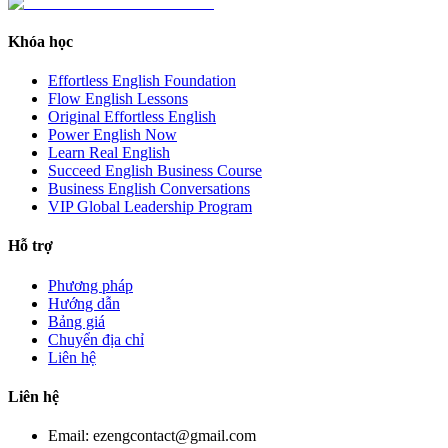
Khóa học
Effortless English Foundation
Flow English Lessons
Original Effortless English
Power English Now
Learn Real English
Succeed English Business Course
Business English Conversations
VIP Global Leadership Program
Hỗ trợ
Phương pháp
Hướng dẫn
Bảng giá
Chuyển địa chỉ
Liên hệ
Liên hệ
Email: ezengcontact@gmail.com