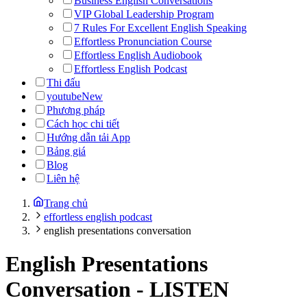
Business English Conversations
VIP Global Leadership Program
7 Rules For Excellent English Speaking
Effortless Pronunciation Course
Effortless English Audiobook
Effortless English Podcast
Thi đấu
youtube
New
Phương pháp
Cách học chi tiết
Hướng dẫn tải App
Bảng giá
Blog
Liên hệ
Trang chủ
effortless english podcast
english presentations conversation
English Presentations
Conversation
-
LISTEN