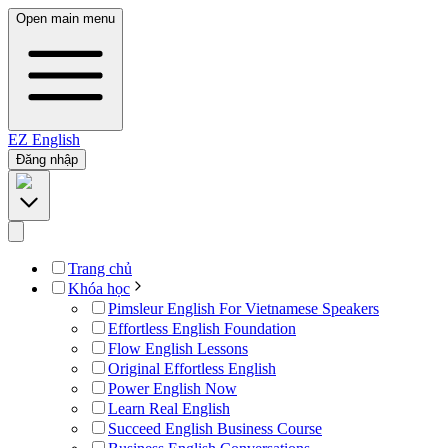
Open main menu
EZ
English
Đăng nhập
Trang chủ
Khóa học
Pimsleur English For Vietnamese Speakers
Effortless English Foundation
Flow English Lessons
Original Effortless English
Power English Now
Learn Real English
Succeed English Business Course