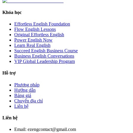
Khóa học
Effortless English Foundation
Flow English Lessons
Original Effortless English
Power English Now
Learn Real English
Succeed English Business Course
Business English Conversations
VIP Global Leadership Program
Hỗ trợ
Phương pháp
Hướng dẫn
Bảng giá
Chuyển địa chỉ
Liên hệ
Liên hệ
Email: ezengcontact@gmail.com