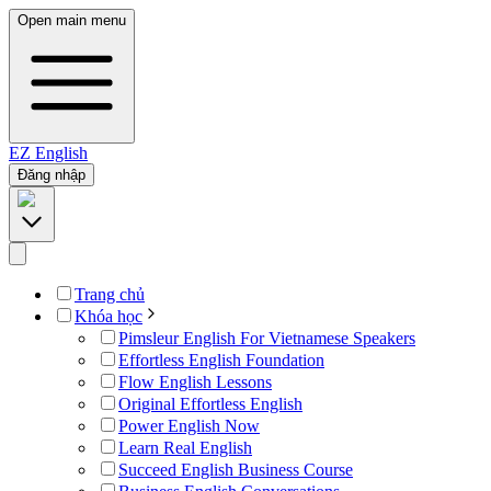
Open main menu
EZ
English
Đăng nhập
Trang chủ
Khóa học
Pimsleur English For Vietnamese Speakers
Effortless English Foundation
Flow English Lessons
Original Effortless English
Power English Now
Learn Real English
Succeed English Business Course