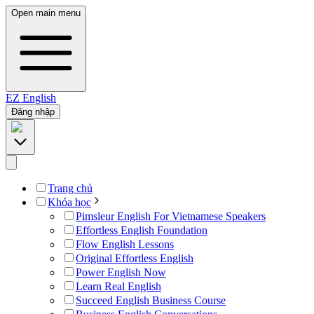
Open main menu
EZ
English
Đăng nhập
Trang chủ
Khóa học
Pimsleur English For Vietnamese Speakers
Effortless English Foundation
Flow English Lessons
Original Effortless English
Power English Now
Learn Real English
Succeed English Business Course