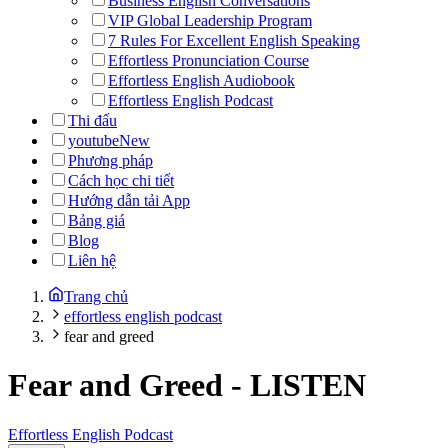
Business English Conversations
VIP Global Leadership Program
7 Rules For Excellent English Speaking
Effortless Pronunciation Course
Effortless English Audiobook
Effortless English Podcast
Thi đấu
youtube
New
Phương pháp
Cách học chi tiết
Hướng dẫn tải App
Bảng giá
Blog
Liên hệ
Trang chủ
effortless english podcast
fear and greed
Fear and Greed
-
LISTEN
Effortless English Podcast