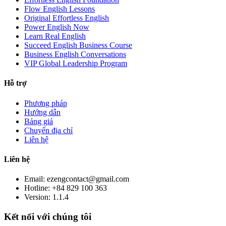
Flow English Lessons
Original Effortless English
Power English Now
Learn Real English
Succeed English Business Course
Business English Conversations
VIP Global Leadership Program
Hỗ trợ
Phương pháp
Hướng dẫn
Bảng giá
Chuyển địa chỉ
Liên hệ
Liên hệ
Email: ezengcontact@gmail.com
Hotline: +84 829 100 363
Version:
1.1.4
Kết nối với chúng tôi