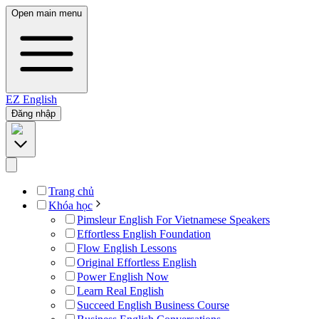
Open main menu
EZ
English
Đăng nhập
Trang chủ
Khóa học
Pimsleur English For Vietnamese Speakers
Effortless English Foundation
Flow English Lessons
Original Effortless English
Power English Now
Learn Real English
Succeed English Business Course