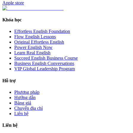
Apple store
Khóa học
Effortless English Foundation
Flow English Lessons
Original Effortless English
Power English Now
Learn Real English
Succeed English Business Course
Business English Conversations
VIP Global Leadership Program
Hỗ trợ
Phương pháp
Hướng dẫn
Bảng giá
Chuyển địa chỉ
Liên hệ
Liên hệ