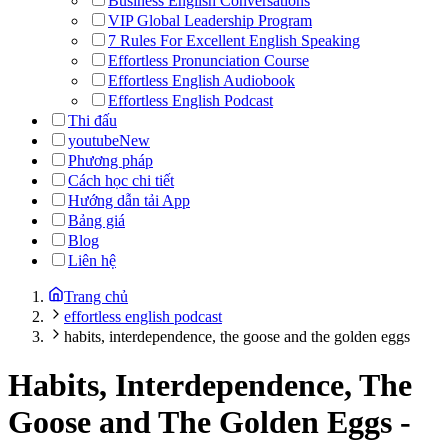
Business English Conversations
VIP Global Leadership Program
7 Rules For Excellent English Speaking
Effortless Pronunciation Course
Effortless English Audiobook
Effortless English Podcast
Thi đấu
youtube
New
Phương pháp
Cách học chi tiết
Hướng dẫn tải App
Bảng giá
Blog
Liên hệ
Trang chủ
effortless english podcast
habits, interdependence, the goose and the golden eggs
Habits, Interdependence, The
Goose and The Golden Eggs
-