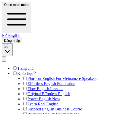
Open main menu
EZ
English
Đăng nhập
Trang chủ
Khóa học
Pimsleur English For Vietnamese Speakers
Effortless English Foundation
Flow English Lessons
Original Effortless English
Power English Now
Learn Real English
Succeed English Business Course