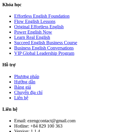
Khóa học
Effortless English Foundation
Flow English Lessons
Original Effortless English
Power English Now
Learn Real English
Succeed English Business Course
Business English Conversations
VIP Global Leadership Program
Hỗ trợ
Phương pháp
Hướng dẫn
Bảng giá
Chuyển địa chỉ
Liên hệ
Liên hệ
Email: ezengcontact@gmail.com
Hotline: +84 829 100 363
Version:
1.1.4