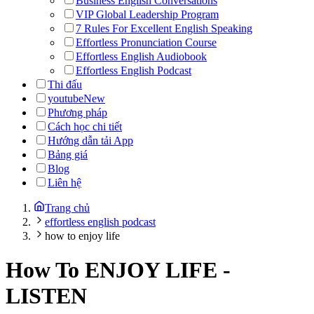
Business English Conversations
VIP Global Leadership Program
7 Rules For Excellent English Speaking
Effortless Pronunciation Course
Effortless English Audiobook
Effortless English Podcast
Thi đấu
youtube
New
Phương pháp
Cách học chi tiết
Hướng dẫn tải App
Bảng giá
Blog
Liên hệ
Trang chủ
effortless english podcast
how to enjoy life
How To ENJOY LIFE
-
LISTEN