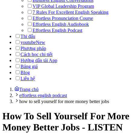
Business English Conversations
VIP Global Leadership Program
7 Rules For Excellent English Speaking
Effortless Pronunciation Course
Effortless English Audiobook
Effortless English Podcast
Thi đấu
youtube
New
Phương pháp
Cách học chi tiết
Hướng dẫn tải App
Bảng giá
Blog
Liên hệ
Trang chủ
effortless english podcast
how to sell yourself for more money better jobs
How To Sell Yourself For More
Money Better Jobs
-
LISTEN