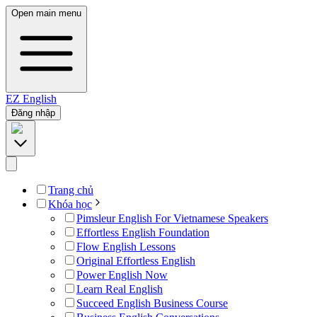
Open main menu
EZ
English
Đăng nhập
Trang chủ
Khóa học
Pimsleur English For Vietnamese Speakers
Effortless English Foundation
Flow English Lessons
Original Effortless English
Power English Now
Learn Real English
Succeed English Business Course