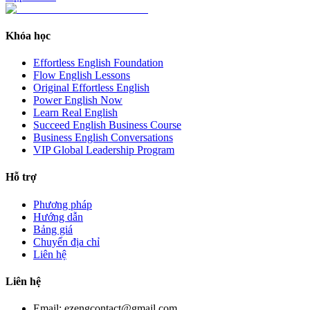
Khóa học
Effortless English Foundation
Flow English Lessons
Original Effortless English
Power English Now
Learn Real English
Succeed English Business Course
Business English Conversations
VIP Global Leadership Program
Hỗ trợ
Phương pháp
Hướng dẫn
Bảng giá
Chuyển địa chỉ
Liên hệ
Liên hệ
Email: ezengcontact@gmail.com