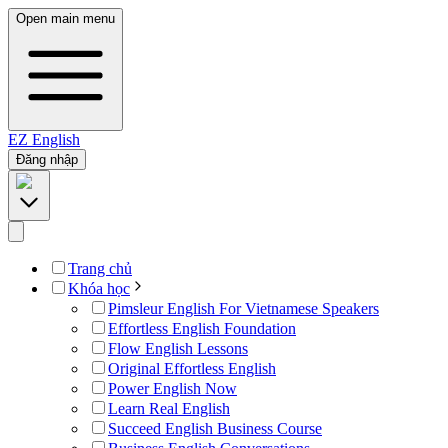
Open main menu
EZ
English
Đăng nhập
Trang chủ
Khóa học
Pimsleur English For Vietnamese Speakers
Effortless English Foundation
Flow English Lessons
Original Effortless English
Power English Now
Learn Real English
Succeed English Business Course