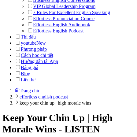
Business English Conversations
VIP Global Leadership Program
7 Rules For Excellent English Speaking
Effortless Pronunciation Course
Effortless English Audiobook
Effortless English Podcast
Thi đấu
youtube
New
Phương pháp
Cách học chi tiết
Hướng dẫn tải App
Bảng giá
Blog
Liên hệ
Trang chủ
effortless english podcast
keep your chin up | high morale wins
Keep Your Chin Up | High
Morale Wins
-
LISTEN