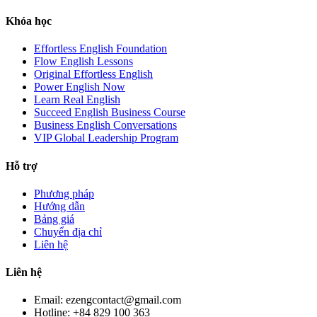
Khóa học
Effortless English Foundation
Flow English Lessons
Original Effortless English
Power English Now
Learn Real English
Succeed English Business Course
Business English Conversations
VIP Global Leadership Program
Hỗ trợ
Phương pháp
Hướng dẫn
Bảng giá
Chuyển địa chỉ
Liên hệ
Liên hệ
Email: ezengcontact@gmail.com
Hotline: +84 829 100 363