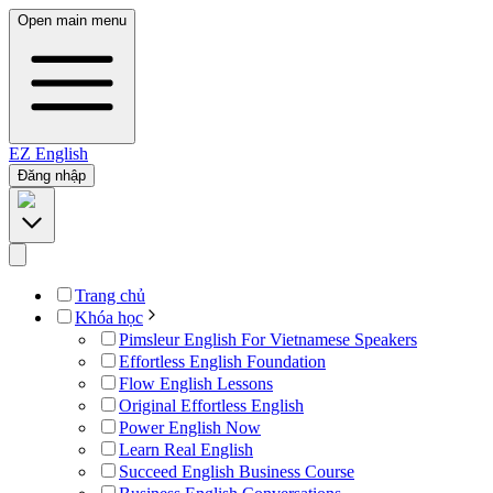
Open main menu
EZ
English
Đăng nhập
Trang chủ
Khóa học
Pimsleur English For Vietnamese Speakers
Effortless English Foundation
Flow English Lessons
Original Effortless English
Power English Now
Learn Real English
Succeed English Business Course