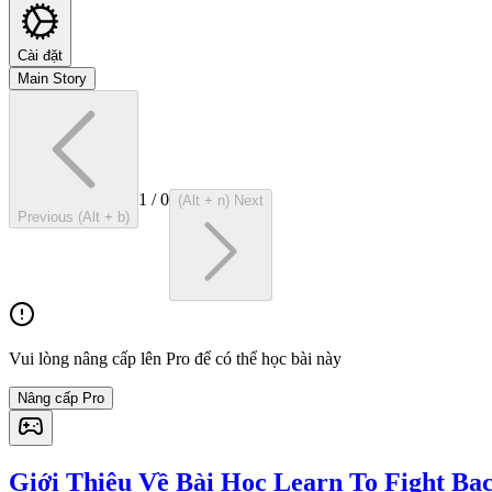
Cài đặt
Main Story
1
/
0
(Alt + n) Next
Previous (Alt + b)
Vui lòng nâng cấp lên Pro để có thể học bài này
Nâng cấp Pro
Giới Thiệu Về Bài Học Learn To Fight Ba