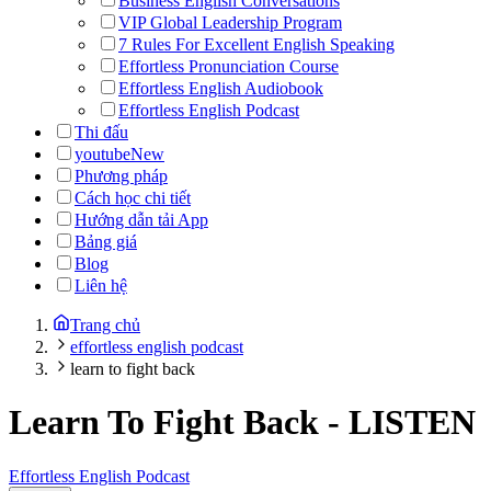
Business English Conversations
VIP Global Leadership Program
7 Rules For Excellent English Speaking
Effortless Pronunciation Course
Effortless English Audiobook
Effortless English Podcast
Thi đấu
youtube
New
Phương pháp
Cách học chi tiết
Hướng dẫn tải App
Bảng giá
Blog
Liên hệ
Trang chủ
effortless english podcast
learn to fight back
Learn To Fight Back
-
LISTEN
Effortless English Podcast