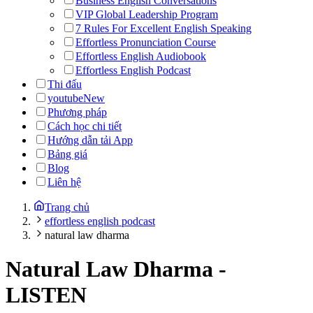
Business English Conversations
VIP Global Leadership Program
7 Rules For Excellent English Speaking
Effortless Pronunciation Course
Effortless English Audiobook
Effortless English Podcast
Thi đấu
youtube
New
Phương pháp
Cách học chi tiết
Hướng dẫn tải App
Bảng giá
Blog
Liên hệ
Trang chủ
effortless english podcast
natural law dharma
Natural Law Dharma
-
LISTEN