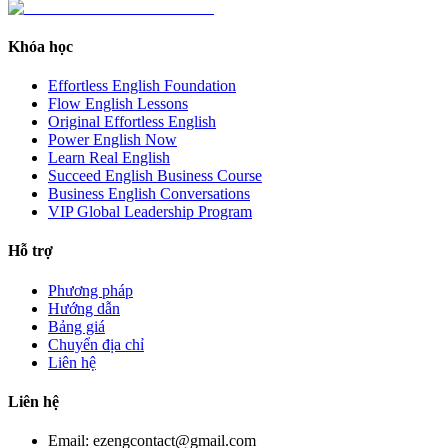
Khóa học
Effortless English Foundation
Flow English Lessons
Original Effortless English
Power English Now
Learn Real English
Succeed English Business Course
Business English Conversations
VIP Global Leadership Program
Hỗ trợ
Phương pháp
Hướng dẫn
Bảng giá
Chuyển địa chỉ
Liên hệ
Liên hệ
Email: ezengcontact@gmail.com