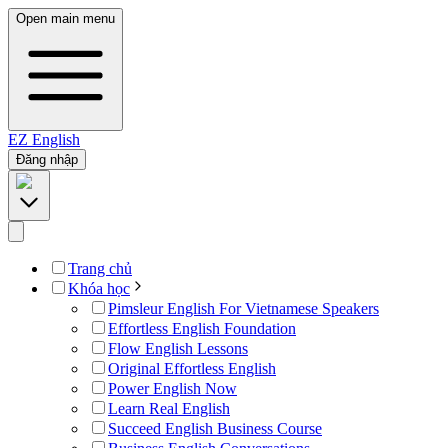
Open main menu
EZ
English
Đăng nhập
Trang chủ
Khóa học
Pimsleur English For Vietnamese Speakers
Effortless English Foundation
Flow English Lessons
Original Effortless English
Power English Now
Learn Real English
Succeed English Business Course