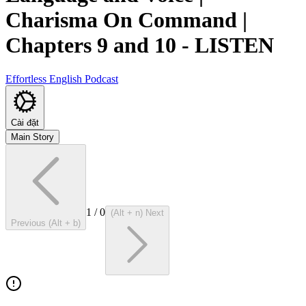
Charisma On Command |
Chapters 9 and 10
-
LISTEN
Effortless English Podcast
Cài đặt
Main Story
1
/
0
(Alt + n) Next
Previous (Alt + b)