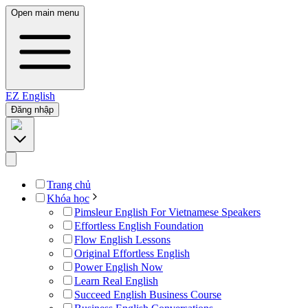
Open main menu
EZ
English
Đăng nhập
Trang chủ
Khóa học
Pimsleur English For Vietnamese Speakers
Effortless English Foundation
Flow English Lessons
Original Effortless English
Power English Now
Learn Real English
Succeed English Business Course