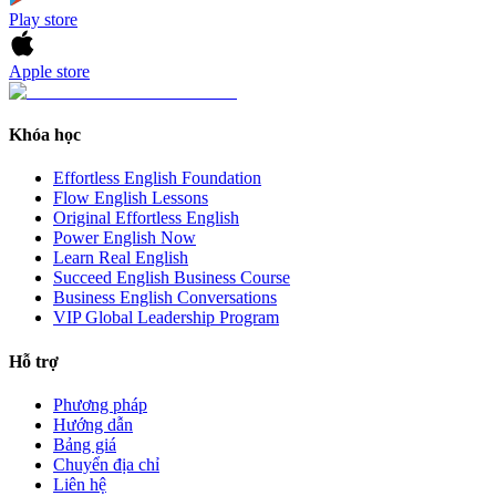
Play store
Apple store
Khóa học
Effortless English Foundation
Flow English Lessons
Original Effortless English
Power English Now
Learn Real English
Succeed English Business Course
Business English Conversations
VIP Global Leadership Program
Hỗ trợ
Phương pháp
Hướng dẫn
Bảng giá
Chuyển địa chỉ
Liên hệ