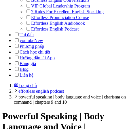
Business English Conversations
VIP Global Leadership Program
7 Rules For Excellent English Speaking
Effortless Pronunciation Course
Effortless English Audiobook
Effortless English Podcast
Thi đấu
youtube
New
Phương pháp
Cách học chi tiết
Hướng dẫn tải App
Bảng giá
Blog
Liên hệ
Trang chủ
effortless english podcast
powerful speaking | body language and voice | charisma on
command | chapters 9 and 10
Powerful Speaking | Body
Language and Voice |