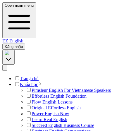
Open main menu
EZ
English
Đăng nhập
Trang chủ
Khóa học
Pimsleur English For Vietnamese Speakers
Effortless English Foundation
Flow English Lessons
Original Effortless English
Power English Now
Learn Real English
Succeed English Business Course