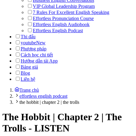
Business English Conversations
VIP Global Leadership Program
7 Rules For Excellent English Speaking
Effortless Pronunciation Course
Effortless English Audiobook
Effortless English Podcast
Thi đấu
youtube
New
Phương pháp
Cách học chi tiết
Hướng dẫn tải App
Bảng giá
Blog
Liên hệ
Trang chủ
effortless english podcast
the hobbit | chapter 2 | the trolls
The Hobbit | Chapter 2 | The
Trolls
-
LISTEN