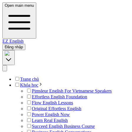
Open main menu
EZ
English
Đăng nhập
Trang chủ
Khóa học
Pimsleur English For Vietnamese Speakers
Effortless English Foundation
Flow English Lessons
Original Effortless English
Power English Now
Learn Real English
Succeed English Business Course