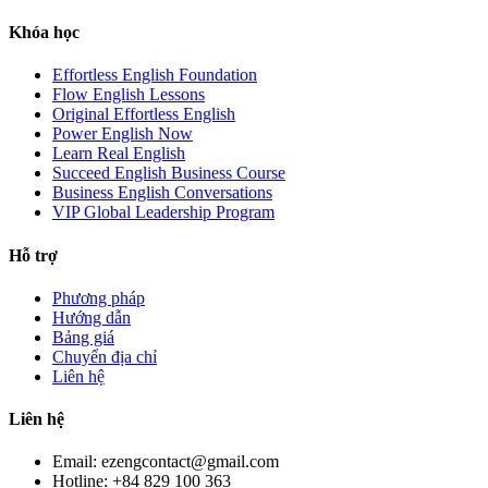
Khóa học
Effortless English Foundation
Flow English Lessons
Original Effortless English
Power English Now
Learn Real English
Succeed English Business Course
Business English Conversations
VIP Global Leadership Program
Hỗ trợ
Phương pháp
Hướng dẫn
Bảng giá
Chuyển địa chỉ
Liên hệ
Liên hệ
Email: ezengcontact@gmail.com
Hotline: +84 829 100 363