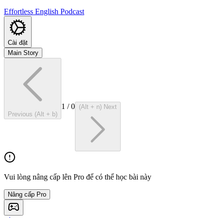
Effortless English Podcast
Cài đặt
Main Story
1
/
0
(Alt + n) Next
Previous (Alt + b)
Vui lòng nâng cấp lên Pro để có thể học bài này
Nâng cấp Pro