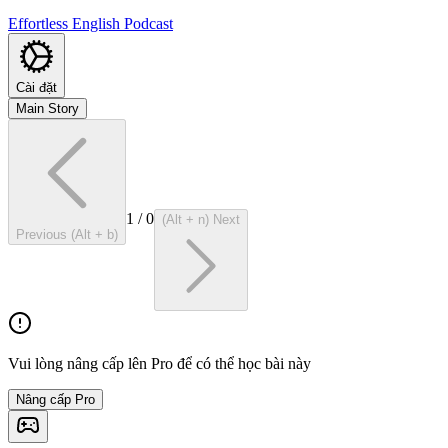
Effortless English Podcast
Cài đặt
Main Story
1
/
0
(Alt + n) Next
Previous (Alt + b)
Vui lòng nâng cấp lên Pro để có thể học bài này
Nâng cấp Pro