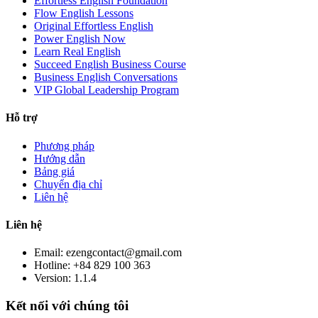
Effortless English Foundation
Flow English Lessons
Original Effortless English
Power English Now
Learn Real English
Succeed English Business Course
Business English Conversations
VIP Global Leadership Program
Hỗ trợ
Phương pháp
Hướng dẫn
Bảng giá
Chuyển địa chỉ
Liên hệ
Liên hệ
Email: ezengcontact@gmail.com
Hotline: +84 829 100 363
Version:
1.1.4
Kết nối với chúng tôi