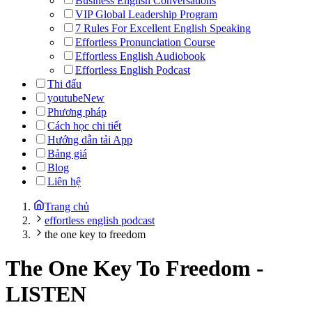
Business English Conversations
VIP Global Leadership Program
7 Rules For Excellent English Speaking
Effortless Pronunciation Course
Effortless English Audiobook
Effortless English Podcast
Thi đấu
youtube
New
Phương pháp
Cách học chi tiết
Hướng dẫn tải App
Bảng giá
Blog
Liên hệ
Trang chủ
effortless english podcast
the one key to freedom
The One Key To Freedom
-
LISTEN