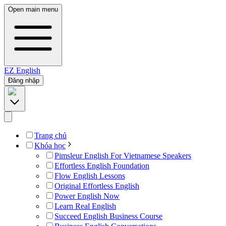
Open main menu
EZ
English
Đăng nhập
Trang chủ
Khóa học
Pimsleur English For Vietnamese Speakers
Effortless English Foundation
Flow English Lessons
Original Effortless English
Power English Now
Learn Real English
Succeed English Business Course