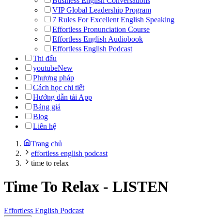
Business English Conversations
VIP Global Leadership Program
7 Rules For Excellent English Speaking
Effortless Pronunciation Course
Effortless English Audiobook
Effortless English Podcast
Thi đấu
youtube
New
Phương pháp
Cách học chi tiết
Hướng dẫn tải App
Bảng giá
Blog
Liên hệ
Trang chủ
effortless english podcast
time to relax
Time To Relax
-
LISTEN
Effortless English Podcast