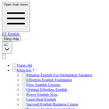
Open main menu
EZ
English
Đăng nhập
Trang chủ
Khóa học
Pimsleur English For Vietnamese Speakers
Effortless English Foundation
Flow English Lessons
Original Effortless English
Power English Now
Learn Real English
Succeed English Business Course