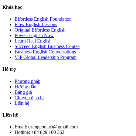
Khóa học
Effortless English Foundation
Flow English Lessons
Original Effortless English
Power English Now
Learn Real English
Succeed English Business Course
Business English Conversations
VIP Global Leadership Program
Hỗ trợ
Phương pháp
Hướng dẫn
Bảng giá
Chuyển địa chỉ
Liên hệ
Liên hệ
Email: ezengcontact@gmail.com
Hotline: +84 829 100 363