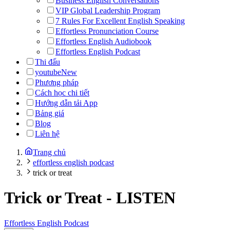
Business English Conversations
VIP Global Leadership Program
7 Rules For Excellent English Speaking
Effortless Pronunciation Course
Effortless English Audiobook
Effortless English Podcast
Thi đấu
youtube
New
Phương pháp
Cách học chi tiết
Hướng dẫn tải App
Bảng giá
Blog
Liên hệ
Trang chủ
effortless english podcast
trick or treat
Trick or Treat
-
LISTEN
Effortless English Podcast