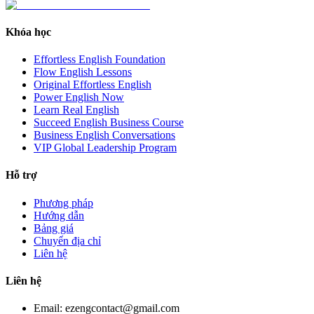
Khóa học
Effortless English Foundation
Flow English Lessons
Original Effortless English
Power English Now
Learn Real English
Succeed English Business Course
Business English Conversations
VIP Global Leadership Program
Hỗ trợ
Phương pháp
Hướng dẫn
Bảng giá
Chuyển địa chỉ
Liên hệ
Liên hệ
Email: ezengcontact@gmail.com