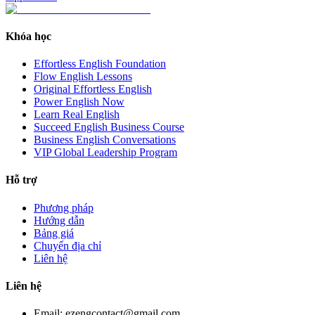
Khóa học
Effortless English Foundation
Flow English Lessons
Original Effortless English
Power English Now
Learn Real English
Succeed English Business Course
Business English Conversations
VIP Global Leadership Program
Hỗ trợ
Phương pháp
Hướng dẫn
Bảng giá
Chuyển địa chỉ
Liên hệ
Liên hệ
Email: ezengcontact@gmail.com