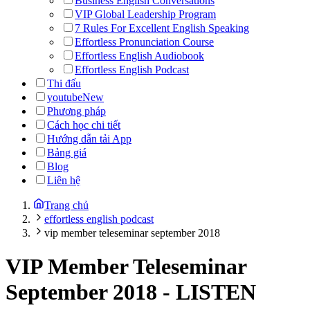
Business English Conversations
VIP Global Leadership Program
7 Rules For Excellent English Speaking
Effortless Pronunciation Course
Effortless English Audiobook
Effortless English Podcast
Thi đấu
youtube
New
Phương pháp
Cách học chi tiết
Hướng dẫn tải App
Bảng giá
Blog
Liên hệ
Trang chủ
effortless english podcast
vip member teleseminar september 2018
VIP Member Teleseminar
September 2018
-
LISTEN