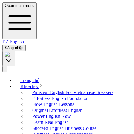
Open main menu
EZ
English
Đăng nhập
Trang chủ
Khóa học
Pimsleur English For Vietnamese Speakers
Effortless English Foundation
Flow English Lessons
Original Effortless English
Power English Now
Learn Real English
Succeed English Business Course