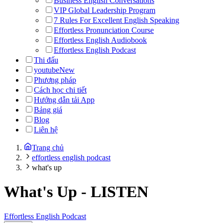
Business English Conversations
VIP Global Leadership Program
7 Rules For Excellent English Speaking
Effortless Pronunciation Course
Effortless English Audiobook
Effortless English Podcast
Thi đấu
youtube
New
Phương pháp
Cách học chi tiết
Hướng dẫn tải App
Bảng giá
Blog
Liên hệ
Trang chủ
effortless english podcast
what's up
What's Up
-
LISTEN
Effortless English Podcast