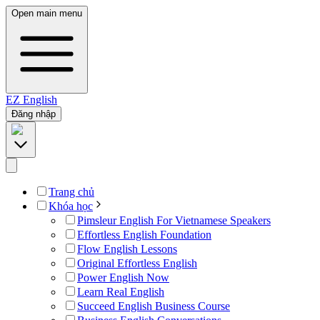
Open main menu
EZ
English
Đăng nhập
Trang chủ
Khóa học
Pimsleur English For Vietnamese Speakers
Effortless English Foundation
Flow English Lessons
Original Effortless English
Power English Now
Learn Real English
Succeed English Business Course