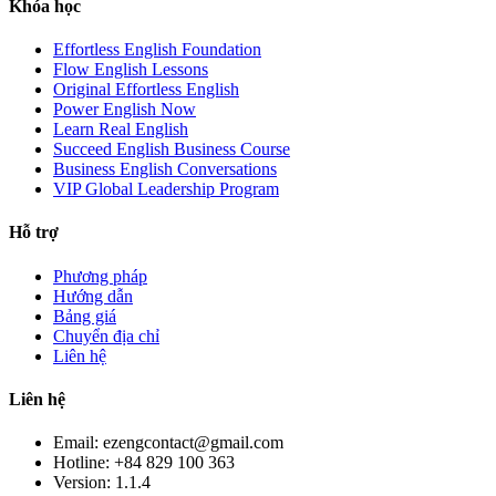
Khóa học
Effortless English Foundation
Flow English Lessons
Original Effortless English
Power English Now
Learn Real English
Succeed English Business Course
Business English Conversations
VIP Global Leadership Program
Hỗ trợ
Phương pháp
Hướng dẫn
Bảng giá
Chuyển địa chỉ
Liên hệ
Liên hệ
Email: ezengcontact@gmail.com
Hotline: +84 829 100 363
Version:
1.1.4