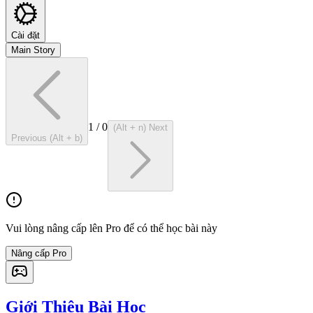
Cài đặt
Main Story
1
/
0
(Alt + n) Next
Previous (Alt + b)
Vui lòng nâng cấp lên Pro để có thể học bài này
Nâng cấp Pro
Giới Thiệu Bài Học