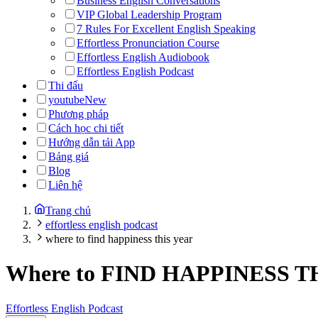
Business English Conversations
VIP Global Leadership Program
7 Rules For Excellent English Speaking
Effortless Pronunciation Course
Effortless English Audiobook
Effortless English Podcast
Thi đấu
youtube
New
Phương pháp
Cách học chi tiết
Hướng dẫn tải App
Bảng giá
Blog
Liên hệ
Trang chủ
effortless english podcast
where to find happiness this year
Where to FIND HAPPINESS T
Effortless English Podcast