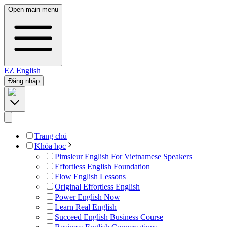
Open main menu
EZ
English
Đăng nhập
Trang chủ
Khóa học
Pimsleur English For Vietnamese Speakers
Effortless English Foundation
Flow English Lessons
Original Effortless English
Power English Now
Learn Real English
Succeed English Business Course