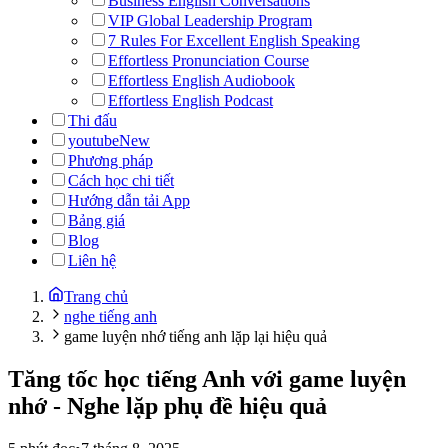
Business English Conversations
VIP Global Leadership Program
7 Rules For Excellent English Speaking
Effortless Pronunciation Course
Effortless English Audiobook
Effortless English Podcast
Thi đấu
youtube
New
Phương pháp
Cách học chi tiết
Hướng dẫn tải App
Bảng giá
Blog
Liên hệ
Trang chủ
nghe tiếng anh
game luyện nhớ tiếng anh lặp lại hiệu quả
Tăng tốc học tiếng Anh với game luyện
nhớ - Nghe lặp phụ đề hiệu quả