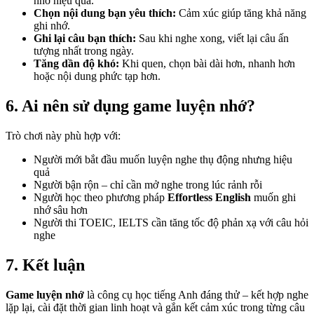
nhớ hiệu quả.
Chọn nội dung bạn yêu thích:
Cảm xúc giúp tăng khả năng
ghi nhớ.
Ghi lại câu bạn thích:
Sau khi nghe xong, viết lại câu ấn
tượng nhất trong ngày.
Tăng dần độ khó:
Khi quen, chọn bài dài hơn, nhanh hơn
hoặc nội dung phức tạp hơn.
6. Ai nên sử dụng
game luyện nhớ
?
Trò chơi này phù hợp với:
Người mới bắt đầu muốn luyện nghe thụ động nhưng hiệu
quả
Người bận rộn – chỉ cần mở nghe trong lúc rảnh rỗi
Người học theo phương pháp
Effortless English
muốn ghi
nhớ sâu hơn
Người thi TOEIC, IELTS cần tăng tốc độ phản xạ với câu hỏi
nghe
7. Kết luận
Game luyện nhớ
là công cụ học tiếng Anh đáng thử – kết hợp nghe
lặp lại, cài đặt thời gian linh hoạt và gắn kết cảm xúc trong từng câu