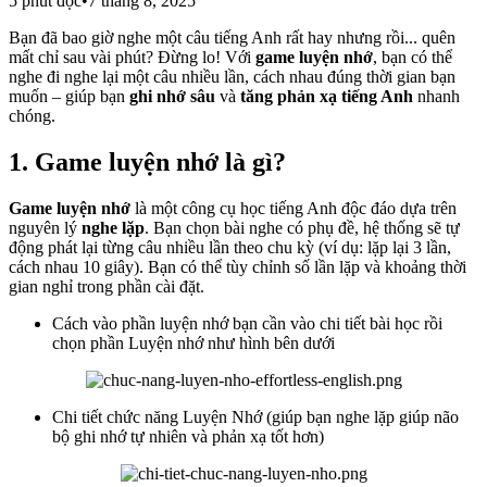
5 phút đọc
•
7 tháng 8, 2025
Bạn đã bao giờ nghe một câu tiếng Anh rất hay nhưng rồi... quên
mất chỉ sau vài phút? Đừng lo! Với
game luyện nhớ
, bạn có thể
nghe đi nghe lại một câu nhiều lần, cách nhau đúng thời gian bạn
muốn – giúp bạn
ghi nhớ sâu
và
tăng phản xạ tiếng Anh
nhanh
chóng.
1.
Game luyện nhớ
là gì?
Game luyện nhớ
là một công cụ học tiếng Anh độc đáo dựa trên
nguyên lý
nghe lặp
. Bạn chọn bài nghe có phụ đề, hệ thống sẽ tự
động phát lại từng câu nhiều lần theo chu kỳ (ví dụ: lặp lại 3 lần,
cách nhau 10 giây). Bạn có thể tùy chỉnh số lần lặp và khoảng thời
gian nghỉ trong phần cài đặt.
Cách vào phần luyện nhớ bạn cần vào chi tiết bài học rồi
chọn phần Luyện nhớ như hình bên dưới
Chi tiết chức năng Luyện Nhớ (giúp bạn nghe lặp giúp não
bộ ghi nhớ tự nhiên và phản xạ tốt hơn)