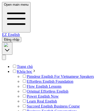
Open main menu
EZ
English
Đăng nhập
Trang chủ
Khóa học
Pimsleur English For Vietnamese Speakers
Effortless English Foundation
Flow English Lessons
Original Effortless English
Power English Now
Learn Real English
Succeed English Business Course