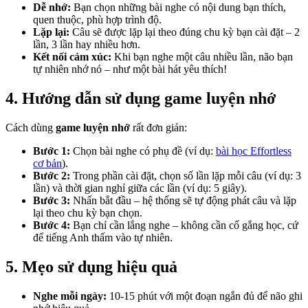
Dễ nhớ:
Bạn chọn những bài nghe có nội dung bạn thích,
quen thuộc, phù hợp trình độ.
Lặp lại:
Câu sẽ được lặp lại theo đúng chu kỳ bạn cài đặt – 2
lần, 3 lần hay nhiều hơn.
Kết nối cảm xúc:
Khi bạn nghe một câu nhiều lần, não bạn
tự nhiên nhớ nó – như một bài hát yêu thích!
4. Hướng dẫn sử dụng game luyện nhớ
Cách dùng
game luyện nhớ
rất đơn giản:
Bước 1:
Chọn bài nghe có phụ đề (ví dụ:
bài học Effortless
cơ bản
).
Bước 2:
Trong phần cài đặt, chọn số lần lặp mỗi câu (ví dụ: 3
lần) và thời gian nghỉ giữa các lần (ví dụ: 5 giây).
Bước 3:
Nhấn bắt đầu – hệ thống sẽ tự động phát câu và lặp
lại theo chu kỳ bạn chọn.
Bước 4:
Bạn chỉ cần lắng nghe – không cần cố gắng học, cứ
để tiếng Anh thấm vào tự nhiên.
5. Mẹo sử dụng hiệu quả
Nghe mỗi ngày:
10-15 phút với một đoạn ngắn đủ để não ghi