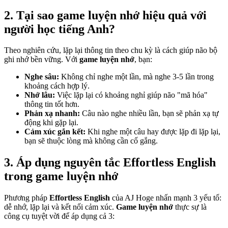
2. Tại sao
game luyện nhớ
hiệu quả với
người học tiếng Anh?
Theo nghiên cứu, lặp lại thông tin theo chu kỳ là cách giúp não bộ
ghi nhớ bền vững. Với
game luyện nhớ
, bạn:
Nghe sâu:
Không chỉ nghe một lần, mà nghe 3-5 lần trong
khoảng cách hợp lý.
Nhớ lâu:
Việc lặp lại có khoảng nghỉ giúp não "mã hóa"
thông tin tốt hơn.
Phản xạ nhanh:
Câu nào nghe nhiều lần, bạn sẽ phản xạ tự
động khi gặp lại.
Cảm xúc gắn kết:
Khi nghe một câu hay được lặp đi lặp lại,
bạn sẽ thuộc lòng mà không cần cố gắng.
3. Áp dụng nguyên tắc Effortless English
trong game luyện nhớ
Phương pháp
Effortless English
của AJ Hoge nhấn mạnh 3 yếu tố:
dễ nhớ, lặp lại và kết nối cảm xúc.
Game luyện nhớ
thực sự là
công cụ tuyệt vời để áp dụng cả 3: