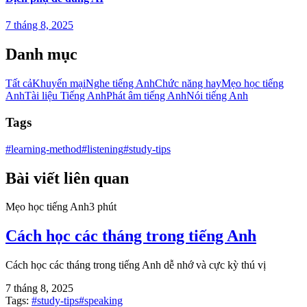
7 tháng 8, 2025
Danh mục
Tất cả
Khuyến mại
Nghe tiếng Anh
Chức năng hay
Mẹo học tiếng
Anh
Tài liệu Tiếng Anh
Phát âm tiếng Anh
Nói tiếng Anh
Tags
#
learning-method
#
listening
#
study-tips
Bài viết liên quan
Mẹo học tiếng Anh
3 phút
Cách học các tháng trong tiếng Anh
Cách học các tháng trong tiếng Anh dễ nhớ và cực kỳ thú vị
7 tháng 8, 2025
Tags:
#
study-tips
#
speaking