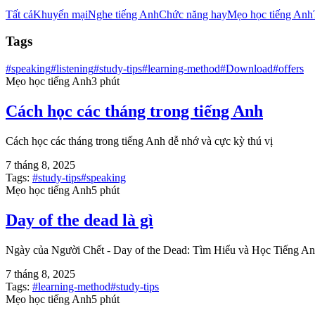
Tất cả
Khuyến mại
Nghe tiếng Anh
Chức năng hay
Mẹo học tiếng Anh
Tags
#
speaking
#
listening
#
study-tips
#
learning-method
#
Download
#
offers
Mẹo học tiếng Anh
3 phút
Cách học các tháng trong tiếng Anh
Cách học các tháng trong tiếng Anh dễ nhớ và cực kỳ thú vị
7 tháng 8, 2025
Tags:
#
study-tips
#
speaking
Mẹo học tiếng Anh
5 phút
Day of the dead là gì
Ngày của Người Chết - Day of the Dead: Tìm Hiểu và Học Tiếng A
7 tháng 8, 2025
Tags:
#
learning-method
#
study-tips
Mẹo học tiếng Anh
5 phút