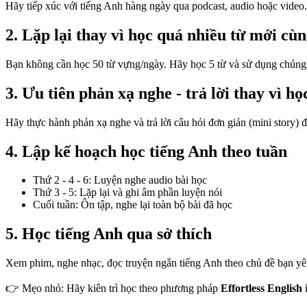
Hãy tiếp xúc với tiếng Anh hàng ngày qua podcast, audio hoặc video.
2. Lặp lại thay vì học quá nhiều từ mới cùn
Bạn không cần học 50 từ vựng/ngày. Hãy học 5 từ và sử dụng chúng t
3. Ưu tiên phản xạ nghe - trả lời thay vì h
Hãy thực hành phản xạ nghe và trả lời câu hỏi đơn giản (mini story)
4. Lập kế hoạch học tiếng Anh theo tuần
Thứ 2 - 4 - 6: Luyện nghe audio bài học
Thứ 3 - 5: Lặp lại và ghi âm phần luyện nói
Cuối tuần: Ôn tập, nghe lại toàn bộ bài đã học
5. Học tiếng Anh qua sở thích
Xem phim, nghe nhạc, đọc truyện ngắn tiếng Anh theo chủ đề bạn yêu 
👉 Mẹo nhỏ: Hãy kiên trì học theo phương pháp
Effortless English
í