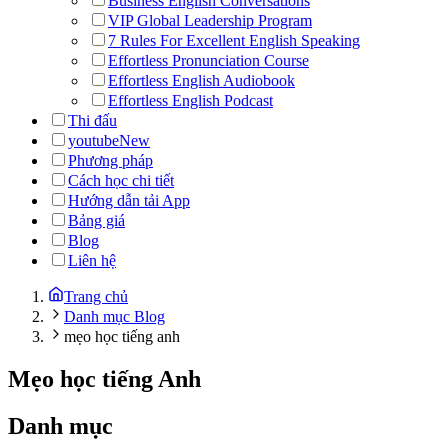
Business English Conversations
VIP Global Leadership Program
7 Rules For Excellent English Speaking
Effortless Pronunciation Course
Effortless English Audiobook
Effortless English Podcast
Thi đấu
youtube
New
Phương pháp
Cách học chi tiết
Hướng dẫn tải App
Bảng giá
Blog
Liên hệ
Trang chủ
Danh mục Blog
mẹo học tiếng anh
Mẹo học tiếng Anh
Danh mục