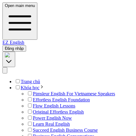
Open main menu
EZ
English
Đăng nhập
Trang chủ
Khóa học
Pimsleur English For Vietnamese Speakers
Effortless English Foundation
Flow English Lessons
Original Effortless English
Power English Now
Learn Real English
Succeed English Business Course