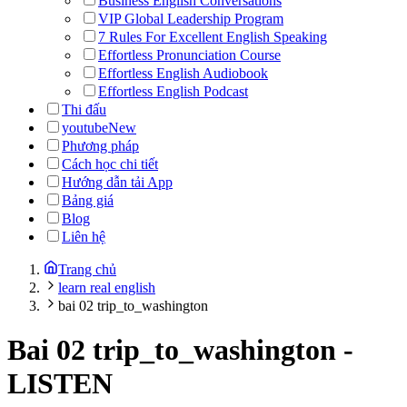
Business English Conversations
VIP Global Leadership Program
7 Rules For Excellent English Speaking
Effortless Pronunciation Course
Effortless English Audiobook
Effortless English Podcast
Thi đấu
youtube
New
Phương pháp
Cách học chi tiết
Hướng dẫn tải App
Bảng giá
Blog
Liên hệ
Trang chủ
learn real english
bai 02 trip_to_washington
Bai 02 trip_to_washington
-
LISTEN