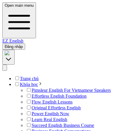
Open main menu
EZ
English
Đăng nhập
Trang chủ
Khóa học
Pimsleur English For Vietnamese Speakers
Effortless English Foundation
Flow English Lessons
Original Effortless English
Power English Now
Learn Real English
Succeed English Business Course