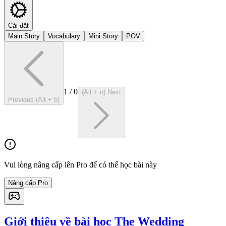
Cài đặt
Main Story
Vocabulary
Mini Story
POV
1
/
0
(Alt + n) Next
Previous (Alt + b)
Vui lòng nâng cấp lên Pro để có thể học bài này
Nâng cấp Pro
Giới thiệu về bài học The Wedding