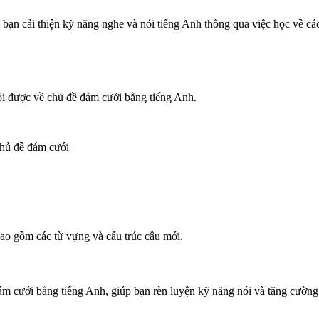
p bạn cải thiện kỹ năng nghe và nói tiếng Anh thông qua việc học về cá
ói được về chủ đề đám cưới bằng tiếng Anh.
chủ đề đám cưới
bao gồm các từ vựng và cấu trúc câu mới.
ám cưới bằng tiếng Anh, giúp bạn rèn luyện kỹ năng nói và tăng cường 