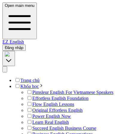
Open main menu
EZ
English
Đăng nhập
Trang chủ
Khóa học
Pimsleur English For Vietnamese Speakers
Effortless English Foundation
Flow English Lessons
Original Effortless English
Power English Now
Learn Real English
Succeed English Business Course