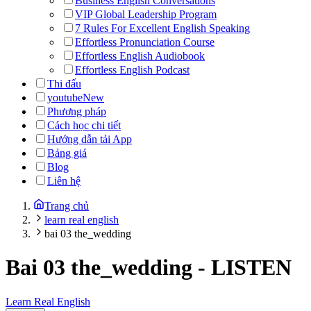
Business English Conversations
VIP Global Leadership Program
7 Rules For Excellent English Speaking
Effortless Pronunciation Course
Effortless English Audiobook
Effortless English Podcast
Thi đấu
youtube
New
Phương pháp
Cách học chi tiết
Hướng dẫn tải App
Bảng giá
Blog
Liên hệ
Trang chủ
learn real english
bai 03 the_wedding
Bai 03 the_wedding
-
LISTEN
Learn Real English